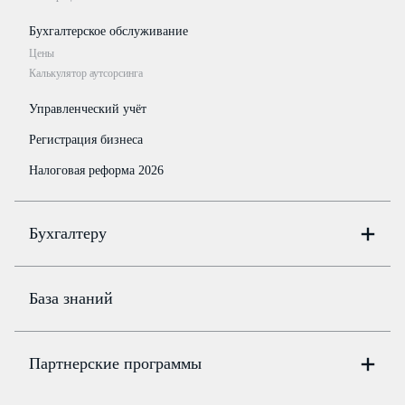
Бухгалтерское обслуживание
Цены
Калькулятор аутсорсинга
Управленческий учёт
Регистрация бизнеса
Налоговая реформа 2026
Бухгалтеру
Онлайн-бухгалтерия
Цены
База знаний
Бюро
Цены
Партнерские программы
Консультации по учёту и налогам
Правовая база
Для официальных представителей