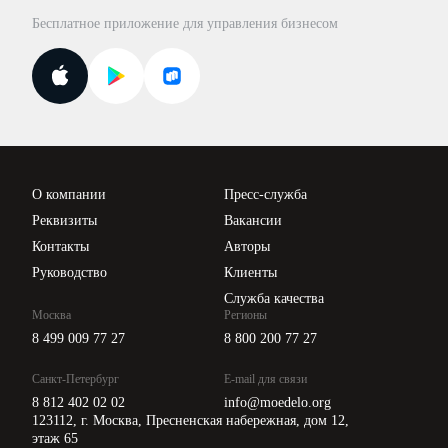
База бланков
Бесплатное приложение для управления бизнесом
Курсы повышения квалификации
Для самозанятых
Госпроверки
Поиск ответа на вопрос
Новости законодательства
Вебинары ИПБР
Проверка контрагентов
Цены
О компании
Пресс-служба
Api для интеграции
Реквизиты
Вакансии
Контакты
Авторы
Руководство
Клиенты
Служба качества
Москва
Регионы
8 499 009 77 27
8 800 200 77 27
Санкт-Петербург
E-mail для связи
8 812 402 02 02
info@moedelo.org
123112, г. Москва, Пресненская набережная, дом 12,
этаж 65