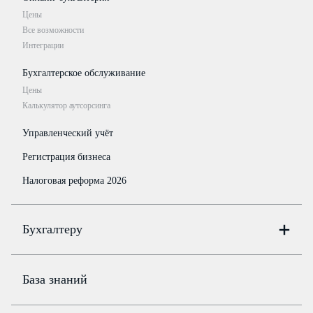
Цены
Все возможности
Интеграции
Бухгалтерское обслуживание
Цены
Калькулятор аутсорсинга
Управленческий учёт
Регистрация бизнеса
Налоговая реформа 2026
Бухгалтеру
Онлайн-бухгалтерия
Цены
База знаний
Бюро