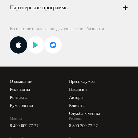
Цены
Партнерские программы
Консультации по учёту и налогам
Правовая база
Для официальных представителей
База бланков
Бесплатное приложение для управления бизнесом
Курсы повышения квалификации
Для самозанятых
Госпроверки
Поиск ответа на вопрос
Новости законодательства
Вебинары ИПБР
Проверка контрагентов
Цены
О компании
Пресс-служба
Api для интеграции
Реквизиты
Вакансии
Контакты
Авторы
Руководство
Клиенты
Служба качества
Москва
Регионы
8 499 009 77 27
8 800 200 77 27