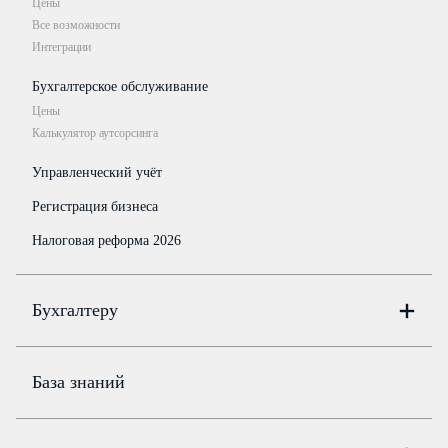
Цены
Все возможности
Интеграции
Бухгалтерское обслуживание
Цены
Калькулятор аутсорсинга
Управленческий учёт
Регистрация бизнеса
Налоговая реформа 2026
Бухгалтеру
Онлайн-бухгалтерия
Цены
База знаний
Бюро
Цены