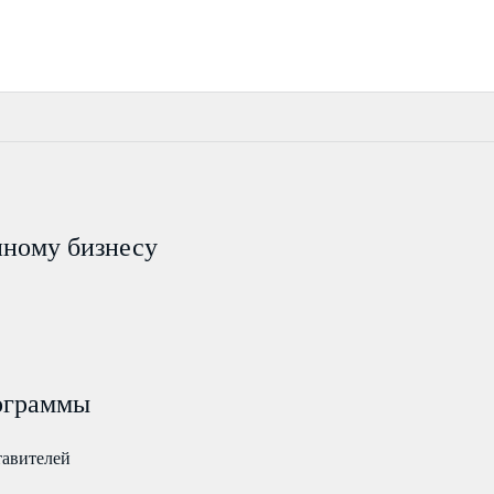
пному бизнесу
ограммы
тавителей