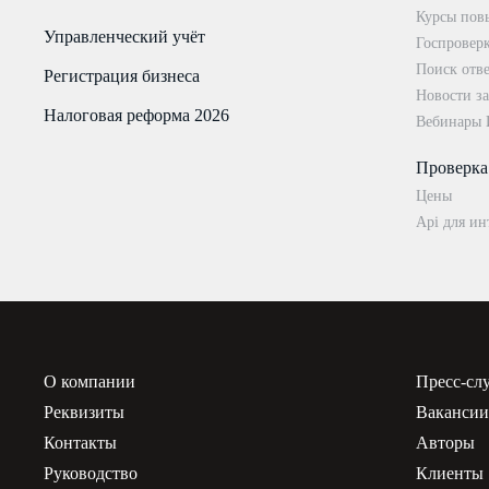
Курсы пов
Управленческий учёт
Госпровер
Поиск отве
Регистрация бизнеса
Новости за
Налоговая реформа 2026
Вебинары
Проверка
Цены
Api для ин
О компании
Пресс-сл
Реквизиты
Ваканси
Контакты
Авторы
Руководство
Клиенты