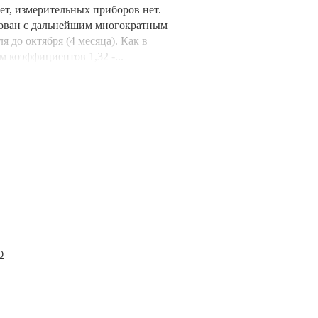
ет, измерительных приборов нет.
лован с дальнейшим многократным
 до октября (4 месяца). Как в
м коэффициентов 1,32 -...
О