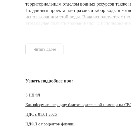
территориальным отделом водных ресурсов также н
По данным проекта идет разовый забор воды в кот
использованием этой воды. Вода используется с июля
этом случае платить водный налог: с использование
Читать далее
Узнать подробнее про:
3 НДФЛ
Как оформить передачу благотворительной помощи на СВ
НДС с 01.01.2026
НДФЛ с процентов физлиц