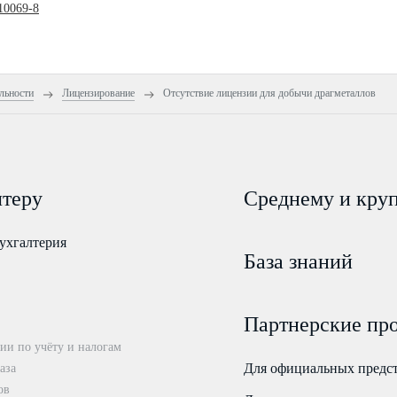
10069-8
льности
Лицензирование
Отсутствие лицензии для добычи драгметаллов
лтеру
Среднему и кру
ухгалтерия
База знаний
Партнерские пр
ии по учёту и налогам
Для официальных предс
аза
ов