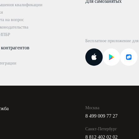
Для самозанятых
ышения квалификации
ки
та на вопрос
конодательства
 ИПБР
Бесплатное приложение для
 контрагентов
теграции
Москва
ужба
8 499 009 77 27
и
Санкт-Петербург
8 812 402 02 02