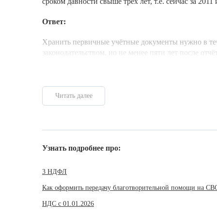
сроком давности свыше трех лет, т.е. сейчас за 2011 
Ответ:
Хранить первичные учётные документы нужно в теч
законодательством, но не менее пяти лет после отчё
Читать далее
Узнать подробнее про:
3 НДФЛ
Как оформить передачу благотворительной помощи на СВ
НДС с 01.01.2026