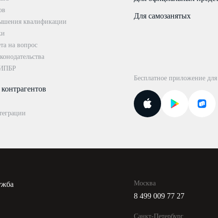
ов
Для самозанятых
ышения квалификации
ки
та на вопрос
конодательства
 ИПБР
Бесплатное приложение для
 контрагентов
теграции
Москва
ужба
8 499 009 77 27
и
Санкт-Петербург