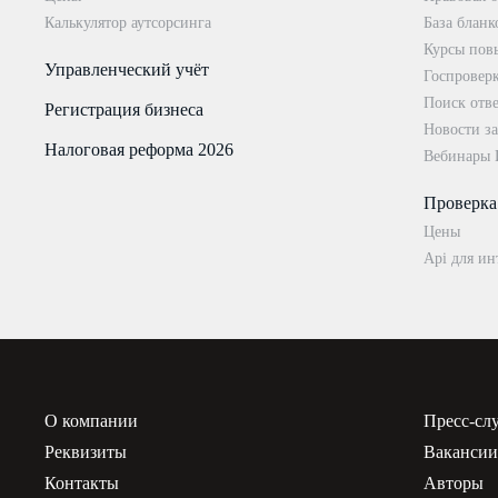
Калькулятор аутсорсинга
База бланк
Курсы пов
Управленческий учёт
Госпровер
Поиск отве
Регистрация бизнеса
Новости за
Налоговая реформа 2026
Вебинары
Проверка
Цены
Api для ин
О компании
Пресс-сл
Реквизиты
Ваканси
Контакты
Авторы