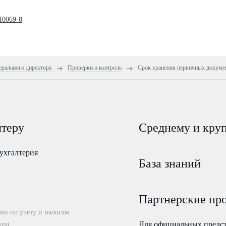
10069-8
ерального директора
Проверки и контроль
Срок хранения первичных докуме
лтеру
Среднему и кру
ухгалтерия
База знаний
Партнерские пр
ии по учёту и налогам
Для официальных предс
аза