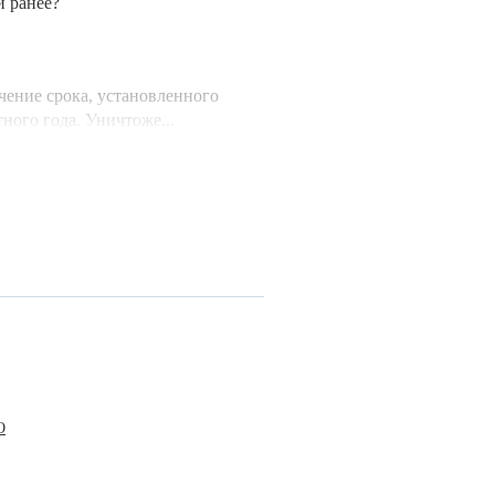
и ранее?
ение срока, установленного
тного года. Уничтоже...
О