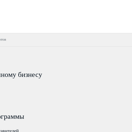
нтов
пному бизнесу
ограммы
тавителей