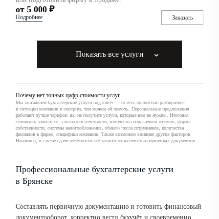
от 5 000 ₽
Подробнее
Заказать
Показать все услуги
Почему нет точных цифр стоимости услуг
Мы оказываем бухгалтерские услуги под ключ — то есть полностью разбираемся
в ситуации компании и смотрим, чем можем ей помочь. Персональные предложения
работают лучше тарифов: вы не получите услуги, которые вам не нужны. Итоговая
стоимость зависит от: сложности отчётности, количества подаваемых отчётов, формы
собственности, системы налогообложения, общего числа сотрудников, количества
филиалов в фирме, специфики компании. Также возможно влияние других факторов.
Например, в случае сдачи отчётности всё зависит от количества первичных документов.
Профессиональные бухгалтерские услуги
в Брянске
Составлять первичную документацию и готовить финансовый
документооборот, корректно вести бухучёт и своевременно