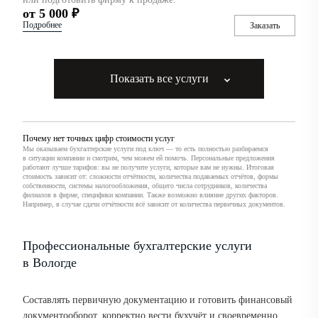
от 5 000 ₽
Подробнее
Заказать
Показать все услуги
Почему нет точных цифр стоимости услуг
Мы оказываем бухгалтерские услуги под ключ — то есть полностью разбираемся
в ситуации компании и смотрим, чем можем ей помочь. Персональные предложения
работают лучше тарифов: вы не получите услуги, которые вам не нужны. Итоговая
стоимость зависит от: сложности отчётности, количества подаваемых отчётов, формы
собственности, системы налогообложения, общего числа сотрудников, количества
филиалов в фирме, специфики компании. Также возможно влияние других факторов.
Например, в случае сдачи отчётности всё зависит от количества первичных документов.
Профессиональные бухгалтерские услуги
в Вологде
Составлять первичную документацию и готовить финансовый
документооборот, корректно вести бухучёт и своевременно