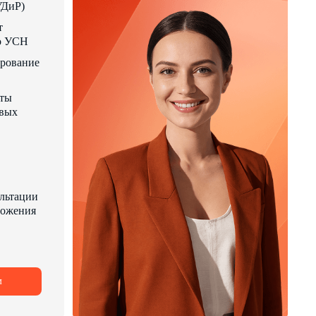
УДиР)
т
по УСН
ирование
аты
овых
льтации
ложения
м