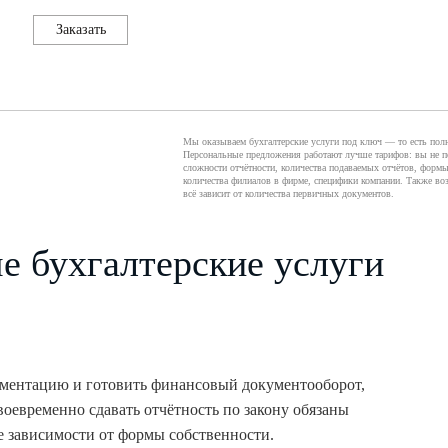
Заказать
Мы оказываем бухгалтерские услуги под ключ — то есть полн
Персональные предложения работают лучше тарифов: вы не по
сложности отчётности, количества подаваемых отчётов, формы
количества филиалов в фирме, специфики компании. Также во
всё зависит от количества первичных документов.
 бухгалтерские услуги
ментацию и готовить финансовый документооборот,
своевременно сдавать отчётность по закону обязаны
е зависимости от формы собственности.