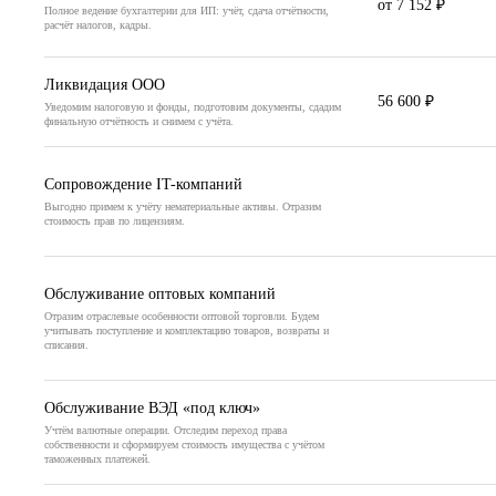
от 7 152 ₽
Полное ведение бухгалтерии для ИП: учёт, сдача отчётности,
расчёт налогов, кадры.
Ликвидация ООО
56 600 ₽
Уведомим налоговую и фонды, подготовим документы, сдадим
финальную отчётность и снимем с учёта.
Сопровождение IT-компаний
Выгодно примем к учёту нематериальные активы. Отразим
стоимость прав по лицензиям.
Обслуживание оптовых компаний
Отразим отраслевые особенности оптовой торговли. Будем
учитывать поступление и комплектацию товаров, возвраты и
списания.
Обслуживание ВЭД «под ключ»
Учтём валютные операции. Отследим переход права
собственности и сформируем стоимость имущества с учётом
таможенных платежей.