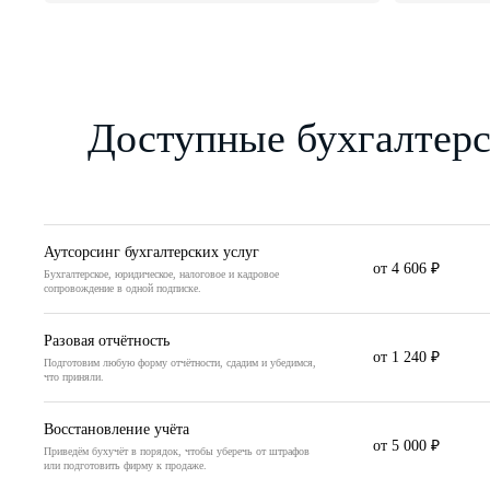
Доступные бухгалтерс
Аутсорсинг бухгалтерских услуг
от 4 606 ₽
Бухгалтерское, юридическое, налоговое и кадровое
сопровождение в одной подписке.
Разовая отчётность
от 1 240 ₽
Подготовим любую форму отчётности, сдадим и убедимся,
что приняли.
Восстановление учёта
от 5 000 ₽
Приведём бухучёт в порядок, чтобы уберечь от штрафов
или подготовить фирму к продаже.