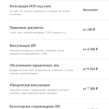
Регистрация ООО под ключ
бесплатно
За 3 дня. Без поездок в налоговую и очередей. Без оплаты
госпошлин.
Первичные документы
от 240 ₽
Счета, акты, товарные накладные, ТТН, путевые и т.д.
Консультации ИП
от 4 500 ₽
Отвечаем на вопросы по налогам, отчётности, кассам,
проверкам и взаимодействию с ФНС.
Обслуживание юридических лиц
от 9 054 ₽
Ведение бухучёта ООО: от первички до отчётности. С учётом
отрасли и масштаба бизнеса.
Юридическая консультация
от 7 500 ₽
Поможем в спорах с контрагентами, проверим и составим
договоры, дадим правовую оценку ситуациям.
Бухгалтерское сопровождение ИП