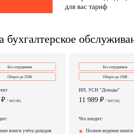
для вас тариф
 бухгалтерское обслужива
Без сотрудников
Без сотрудников
Оборот до 250К
Оборот до 250К
тент
ИП, УСН "Доходы"
 ₽
11 989 ₽
/ месяц
/ месяц
дит:
Что входит:
ние книги учёта доходов
Полное ведение книги 