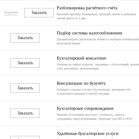
Разблокировка расчётного счёта
Заказать
Подробнее
Выясним причину блокировки, проведём анализ и добьёмся
снятия ареста за 3 дня.
Подбор системы налогообложения
Заказать
Проанализируем деятельность бизнеса и выберем оптимальны
налоговый режим.
Бухгалтерский консалтинг
Заказать
Ответим на любые вопросы, связанные с бухгалтерией: налоги
учёт, документы, автоматизация.
Консультации по бухучёту
Заказать
Разберём сложные случаи в бухгалтерии, проверим учёт
и подскажем решение в любой ситуации.
Бухгалтерское сопровождение
Заказать
Ведение бухгалтерии под ключ: отчётность, налоги,
сотрудники, консультирование. Подходит для ИП и ООО.
Удалённые бухгалтерские услуги