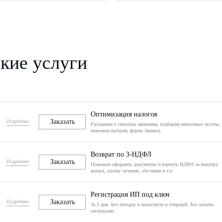
кие услуги
Оптимизация налогов
Заказать
Подробнее
Расскажем о способах экономии, подберём налоговые льготы,
поможем выбрать форму бизнеса.
Возврат по 3-НДФЛ
Заказать
Подробнее
Поможем оформить документы и вернуть НДФЛ за покупку
жилья, оплату лечения, обучения и т.п.
Регистрация ИП под ключ
Заказать
Подробнее
За 3 дня. Без поездок в налоговую и очередей. Без оплаты
госпошлин.