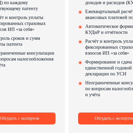
) по каждому
доходов и расходов (К
твующему патенту
Ежеквартальный расчё
ёт и контроль уплаты
авансовых платежей 
сированных страховых
Автоматическое форм
сов ИП «за себя»
КУДиР и отчётности
роль сроков и сумм
Расчёт и контроль упл
ты патента
фиксированных страх
раниченные консультации
взносов ИП «за себя»
опросам налогообложения
Формирование и сдача
ёта
единственной годовой
декларации по УСН
Неограниченные консу
по вопросам налогооб
и учёта
Обсудить с экспертом
Обсудить с эксперто