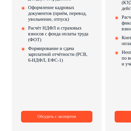
(КУД
Оформление кадровых
дейс
документов (приём, перевод,
Расч
увольнение, отпуск)
фик
Расчёт НДФЛ и страховых
взно
взносов с фонда оплаты труда
Конт
(ФОТ)
опла
Формирование и сдача
Неог
зарплатной отчётности (РСВ,
по в
6-НДФЛ, ЕФС-1)
и уч
Обсудить с экспертом