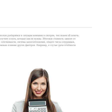
остью разбираемся в ситуации компании и смотрим, чем можем ей помочь.
лучите услуги, которые вам не нужны. Итоговая стоимость зависит от:
 собственности, системы налогообложения, общего числа сотрудников,
зможно влияние других факторов. Например, в случае сдачи отчётности