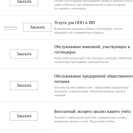
Заказать
Полное бухгалтерское обслуживание онлайн и разовые услуги:
сдаём отчётность, рассчитываем налоги и консультируем
без визитов в налоговую.
Услуги для ООО и ИП
Заказать
Подробнее
Комплексная поддержка бизнеса: бухгалтерия, налоги,
кадровый учёт и юридические вопросы.
Обслуживание компаний, участвующих в
гостендерах
Заказать
Будем вести раздельный учёт доходов и расходов. Обеспечим
соответствие требованиям законодательства.
Обслуживание предприятий общественног
питания
Заказать
Возьмём на себя ведение учёта. Предоставим юридическую
поддержку и консультации, обеспечим контроль порчи и
хищений.
Бесплатный экспресс-анализ вашего учёта
Заказать
Выявим и зафиксируем недочёты: отрицательные остатки,
незакрытые авансы и счета. Подготовим отчёты.