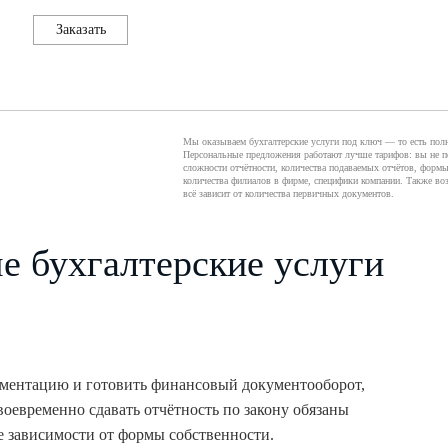
Заказать
Мы оказываем бухгалтерские услуги под ключ — то есть полн
Персональные предложения работают лучше тарифов: вы не по
сложности отчётности, количества подаваемых отчётов, формы
количества филиалов в фирме, специфики компании. Также во
всё зависит от количества первичных документов.
 бухгалтерские услуги
ментацию и готовить финансовый документооборот,
своевременно сдавать отчётность по закону обязаны
е зависимости от формы собственности.