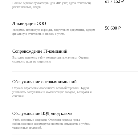
от 7 152 ₽
Полное ведение бухгалтерии для ИП: учёт, сдача отчётности,
расчёт налогов, кадры.
Ликвидация ООО
56 600 ₽
Уведомим налоговую и фонды, подготовим документы, сдадим
финальную отчётность и снимем с учёта.
Сопровождение IT-компаний
Выгодно примем к учёту нематериальные активы. Отразим
стоимость прав по лицензиям.
Обслуживание оптовых компаний
Отразим отраслевые особенности оптовой торговли. Будем
учитывать поступление и комплектацию товаров, возвраты и
списания.
Обслуживание ВЭД «под ключ»
Учтём валютные операции. Отследим переход права
собственности и сформируем стоимость имущества с учётом
таможенных платежей.