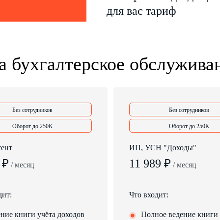
для вас тариф
 бухгалтерское обслужива
Без сотрудников
Без сотрудников
Оборот до 250К
Оборот до 250К
тент
ИП, УСН "Доходы"
 ₽
11 989 ₽
/ месяц
/ месяц
дит:
Что входит:
ние книги учёта доходов
Полное ведение книги 