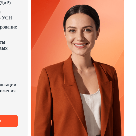
УДиР)
т
по УСН
ирование
аты
овых
льтации
ложения
м