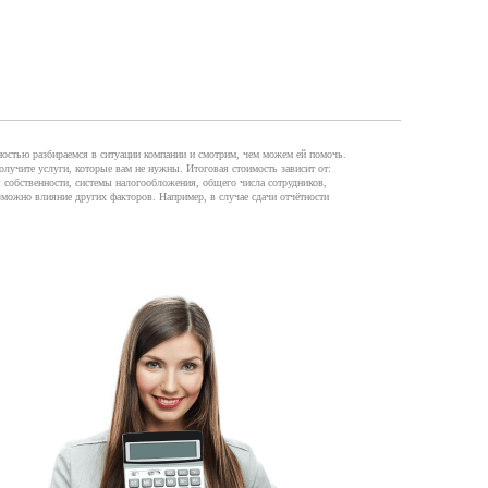
остью разбираемся в ситуации компании и смотрим, чем можем ей помочь.
лучите услуги, которые вам не нужны. Итоговая стоимость зависит от:
 собственности, системы налогообложения, общего числа сотрудников,
зможно влияние других факторов. Например, в случае сдачи отчётности