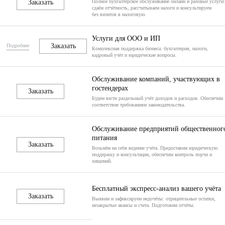
Заказать
Полное бухгалтерское обслуживание онлайн и разовые услуги:
сдаём отчётность, рассчитываем налоги и консультируем
без визитов в налоговую.
Услуги для ООО и ИП
Заказать
Подробнее
Комплексная поддержка бизнеса: бухгалтерия, налоги,
кадровый учёт и юридические вопросы.
Обслуживание компаний, участвующих в
гостендерах
Заказать
Будем вести раздельный учёт доходов и расходов. Обеспечим
соответствие требованиям законодательства.
Обслуживание предприятий общественног
питания
Заказать
Возьмём на себя ведение учёта. Предоставим юридическую
поддержку и консультации, обеспечим контроль порчи и
хищений.
Бесплатный экспресс-анализ вашего учёта
Заказать
Выявим и зафиксируем недочёты: отрицательные остатки,
незакрытые авансы и счета. Подготовим отчёты.