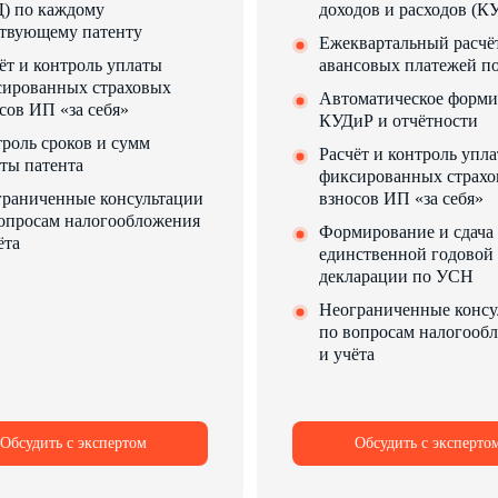
) по каждому
доходов и расходов (К
твующему патенту
Ежеквартальный расчё
ёт и контроль уплаты
авансовых платежей 
сированных страховых
Автоматическое форм
сов ИП «за себя»
КУДиР и отчётности
роль сроков и сумм
Расчёт и контроль упл
ты патента
фиксированных страх
раниченные консультации
взносов ИП «за себя»
опросам налогообложения
Формирование и сдача
ёта
единственной годовой
декларации по УСН
Неограниченные консу
по вопросам налогооб
и учёта
Обсудить с экспертом
Обсудить с эксперто