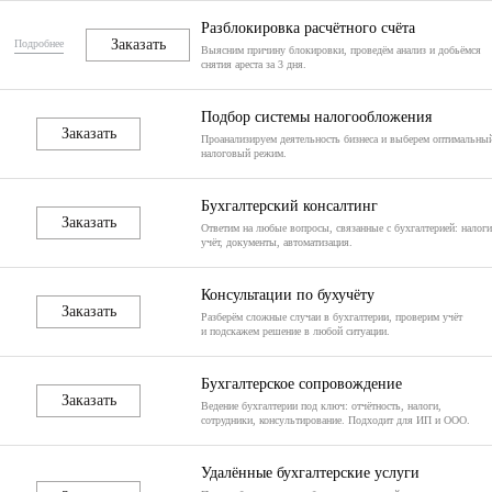
Разблокировка расчётного счёта
Заказать
Подробнее
Выясним причину блокировки, проведём анализ и добьёмся
снятия ареста за 3 дня.
Подбор системы налогообложения
Заказать
Проанализируем деятельность бизнеса и выберем оптимальны
налоговый режим.
Бухгалтерский консалтинг
Заказать
Ответим на любые вопросы, связанные с бухгалтерией: налоги
учёт, документы, автоматизация.
Консультации по бухучёту
Заказать
Разберём сложные случаи в бухгалтерии, проверим учёт
и подскажем решение в любой ситуации.
Бухгалтерское сопровождение
Заказать
Ведение бухгалтерии под ключ: отчётность, налоги,
сотрудники, консультирование. Подходит для ИП и ООО.
Удалённые бухгалтерские услуги