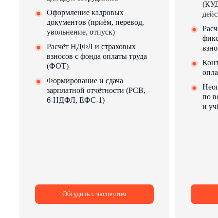
(КУД
Оформление кадровых
дейс
документов (приём, перевод,
Расч
увольнение, отпуск)
фик
Расчёт НДФЛ и страховых
взно
взносов с фонда оплаты труда
Конт
(ФОТ)
опла
Формирование и сдача
Неог
зарплатной отчётности (РСВ,
по в
6-НДФЛ, ЕФС-1)
и уч
Обсудить с экспертом