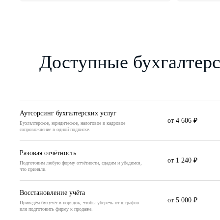
Доступные бухгалтерс
Аутсорсинг бухгалтерских услуг
от 4 606 ₽
Бухгалтерское, юридическое, налоговое и кадровое
сопровождение в одной подписке.
Разовая отчётность
от 1 240 ₽
Подготовим любую форму отчётности, сдадим и убедимся,
что приняли.
Восстановление учёта
от 5 000 ₽
Приведём бухучёт в порядок, чтобы уберечь от штрафов
или подготовить фирму к продаже.