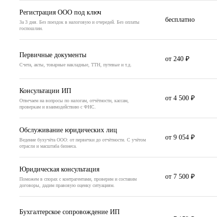
Регистрация ООО под ключ
бесплатно
За 3 дня. Без поездок в налоговую и очередей. Без оплаты
госпошлин.
Первичные документы
от 240 ₽
Счета, акты, товарные накладные, ТТН, путевые и т.д.
Консультации ИП
от 4 500 ₽
Отвечаем на вопросы по налогам, отчётности, кассам,
проверкам и взаимодействию с ФНС.
Обслуживание юридических лиц
от 9 054 ₽
Ведение бухучёта ООО: от первички до отчётности. С учётом
отрасли и масштаба бизнеса.
Юридическая консультация
от 7 500 ₽
Поможем в спорах с контрагентами, проверим и составим
договоры, дадим правовую оценку ситуациям.
Бухгалтерское сопровождение ИП