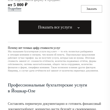
от 5 000 ₽
Подробнее
Заказать
Показать все услуги
Почему нет точных цифр стоимости услуг
Мы оказываем бухгалтерские услуги под ключ — то есть полностью разбираемся
в ситуации компании и смотрим, чем можем ей помочь. Персональные предложения
работают лучше тарифов: вы не получите услуги, которые вам не нужны. Итоговая
стоимость зависит от: сложности отчётности, количества подаваемых отчётов, формы
собственности, системы налогообложения, общего числа сотрудников, количества
филиалов в фирме, специфики компании. Также возможно влияние других факторов.
Например, в случае сдачи отчётности всё зависит от количества первичных документов.
Профессиональные бухгалтерские услуги
в Йошкар-Оле
Составлять первичную документацию и готовить финансовый
документооборот, корректно вести бухучёт и своевременно