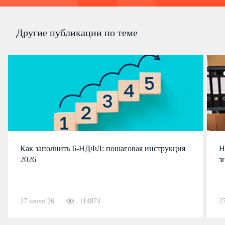
Другие публикации по теме
Как заполнить 6-НДФЛ: пошаговая инструкция
Н
2026
з
27 июля’26
114874
2