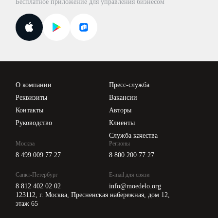
Бесплатное приложение для управления бизнесом
Курсы повышения квалификации
Для самозанятых
Госпроверки
Поиск ответа на вопрос
Новости законодательства
Вебинары ИПБР
Проверка контрагентов
Цены
О компании
Пресс-служба
Api для интеграции
Реквизиты
Вакансии
Контакты
Авторы
Руководство
Клиенты
Служба качества
Москва
Регионы
8 499 009 77 27
8 800 200 77 27
Санкт-Петербург
E-mail для связи
8 812 402 02 02
info@moedelo.org
123112, г. Москва, Пресненская набережная, дом 12,
этаж 65