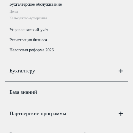
Бухгалтерское обслуживание
Цены
Калькулятор аутсорсинга
Управленческий учёт
Регистрация бизнеса
Налоговая реформа 2026
Бухгалтеру
Онлайн-бухгалтерия
Цены
База знаний
Бюро
Цены
Партнерские программы
Консультации по учёту и налогам
Правовая база
Для официальных представителей
База бланков