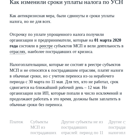
Как изменили сроки уплаты налога по УСН
Как антикризисная мера, были сдвинуты и сроки уплаты
налога, но не для всех.
Отсрочку по уплате упрощенного налога получили
организации и предприниматели, которые на
01 марта 2020
года
состояли в
реестре
субъектов МСП и вели деятельность в
отраслях
, наиболее пострадавших от кризиса.
Налогоплательщики, которые не состоят в реестре субъектов
МСП и не относятся к пострадавшим отраслям, платят налоги
в обычные сроки, но с учетом переноса из-за нерабочего
периода с 30 марта по 11 мая. Для тех, кто не работал, срок
сдвигается на ближайший рабочий день – 12 мая. Но
организации или ИП, которые попали в число исключений и
продолжают работать в это время, должны были заплатить в
обычные сроки без переноса.
Платеж
Субъекты
Другие субъекты не из
Другие субъек
МСП из
пострадавших
пострадавших 
пострадавших
отраслей: период по 11
налогоплатель