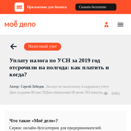
Приложение для бизнеса
Скачать бесплатно
Налоговый учет
Уплату налога по УСН за 2019 год
отсрочили на полгода: как платить и
когда?
Автор:
Сергей Лебедев
,
Эксперт по налоговому и кадровому учёту
Дата создания 08 мая’20
Дата обновления 08 июня’20
3 минуты
45962
Что такое «Моё дело»?
Cервис онлайн-бухгалтерии для предпринимателей.