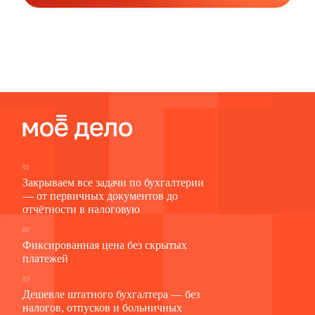
01
Закрываем все задачи по бухгалтерии
— от первичных документов до
отчётности в налоговую
02
Фиксированная цена без скрытых
платежей
03
Дешевле штатного бухгалтера — без
налогов, отпусков и больничных