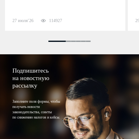
27 июля’26
114927
2
Подпишитесь
на новостную
рассылку
Заполните поля формы, чтобы
получать новости
законодательства, советы
по снижению налогов и кейсы.