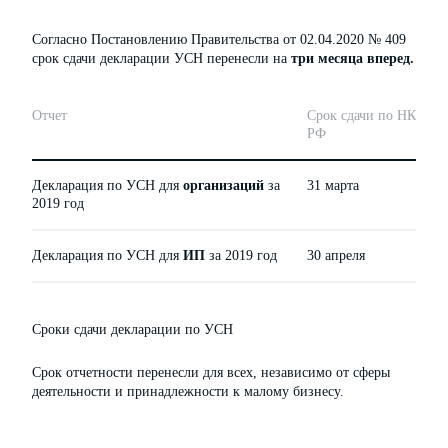
Согласно Постановлению Правительства от 02.04.2020 № 409
срок сдачи декларации УСН перенесли на
три месяца вперед.
Отчет
Срок сдачи по НК
Ср
РФ
п
Декларация по УСН для
организаций
за
31 марта
3
2019 год
Декларация по УСН для
ИП
за 2019 год
30 апреля
30
Сроки сдачи декларации по УСН
Срок отчетности перенесли для всех, независимо от сферы
деятельности и принадлежности к малому бизнесу.