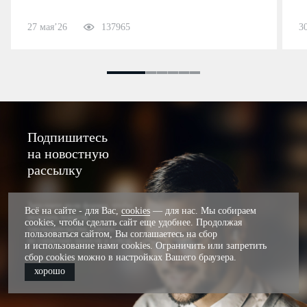
27 мая’26
137965
3
Подпишитесь
на новостную
рассылку
Заполните поля формы, чтобы
Всё на сайте - для Вас,
cookies
— для нас. Мы собираем
получать новости
cookies, чтобы сделать сайт еще удобнее. Продолжая
законодательства, советы
пользоваться сайтом, Вы соглашаетесь на сбор
по снижению налогов и кейсы.
и использование нами cookies. Ограничить или запретить
сбор cookies можно в настройках Вашего браузера.
хорошо