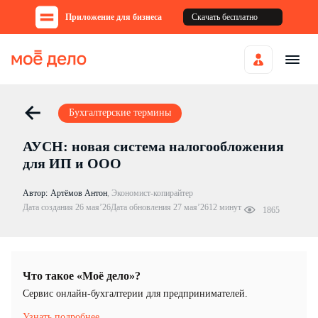
Приложение для бизнеса
Скачать бесплатно
Бухгалтерские термины
АУСН: новая система налогообложения
для ИП и ООО
Автор:
Артёмов Антон
,
Экономист-копирайтер
Дата создания 26 мая’26
Дата обновления 27 мая’26
12 минут
1865
Что такое «Моё дело»?
Cервис онлайн-бухгалтерии для предпринимателей.
Узнать подробнее