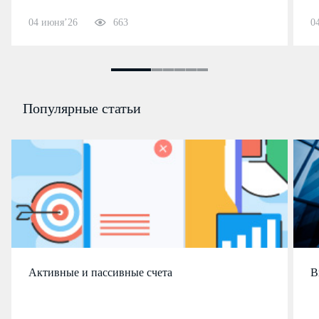
04 июня’26
663
0
Популярные статьи
Активные и пассивные счета
В