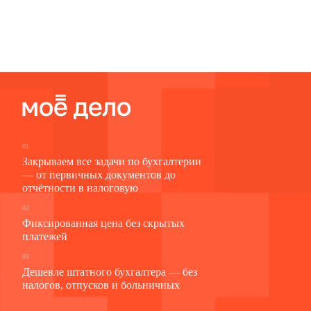
01
Закрываем все задачи по бухгалтерии
— от первичных документов до
отчётности в налоговую
02
Фиксированная цена без скрытых
платежей
03
Дешевле штатного бухгалтера — без
налогов, отпусков и больничных