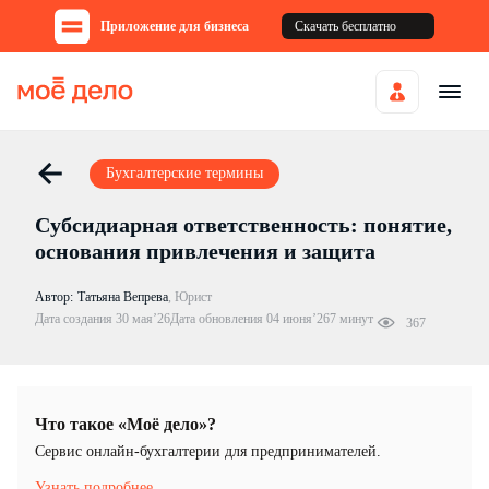
Приложение для бизнеса
Скачать бесплатно
Бухгалтерские термины
Субсидиарная ответственность: понятие,
основания привлечения и защита
Автор:
Татьяна Вепрева
,
Юрист
Дата создания 30 мая’26
Дата обновления 04 июня’26
7 минут
367
Что такое «Моё дело»?
Cервис онлайн-бухгалтерии для предпринимателей.
Узнать подробнее