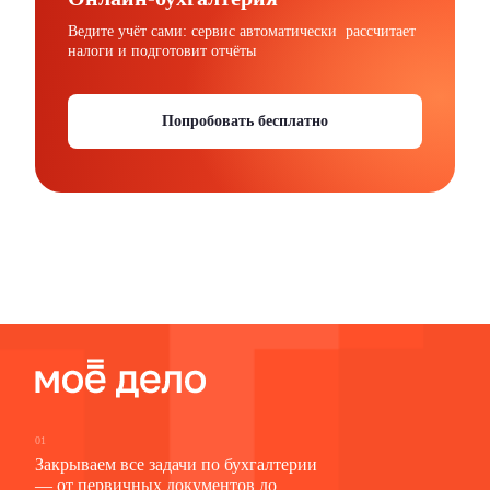
Ведите учёт сами: сервис автоматически рассчитает
налоги и подготовит отчёты
Попробовать бесплатно
01
Закрываем все задачи по бухгалтерии
— от первичных документов до