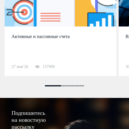
Активные и пассивные счета
В
27 мая’26
137909
3
Подпишитесь
на новостную
рассылку