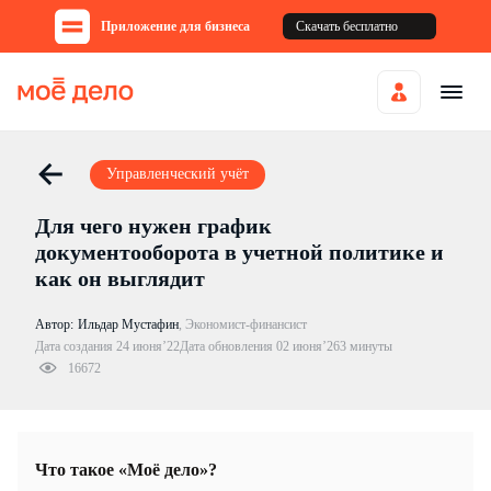
Приложение для бизнеса
Скачать бесплатно
Управленческий учёт
Для чего нужен график
документооборота в учетной политике и
как он выглядит
Автор:
Ильдар Мустафин
,
Экономист-финансист
Дата создания 24 июня’22
Дата обновления 02 июня’26
3 минуты
16672
Что такое «Моё дело»?