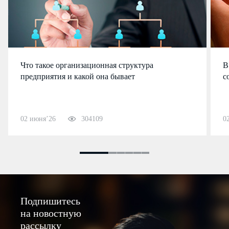
Что такое организационная структура
В
предприятия и какой она бывает
с
02 июня’26
304109
0
Подпишитесь
на новостную
рассылку