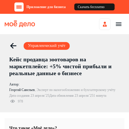
Приложение для бизнеса
Скачать бесплатно
Управленческий учёт
Кейс продавца зоотоваров на
маркетплейсе: +5% чистой прибыли и
реальные данные о бизнесе
Автор:
Георгий Савельев
,
Эксперт по налогообложению и бухгалтерскому учёту
Дата создания 23 апреля’25
Дата обновления 23 апреля’25
1 минута
978
Что такое «Моё дело»?