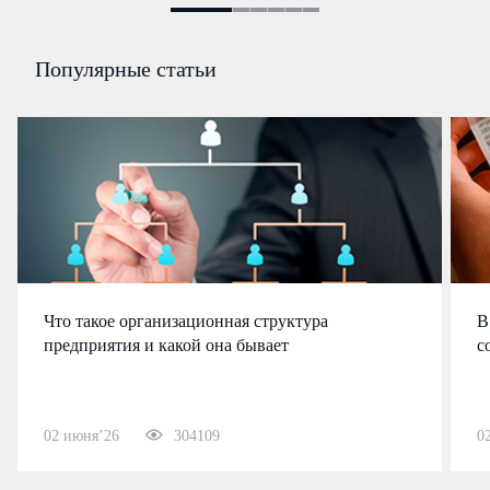
Популярные статьи
Что такое организационная структура
В
предприятия и какой она бывает
с
02 июня’26
304109
0