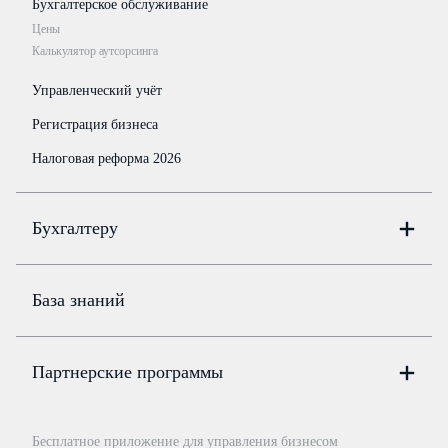
Бухгалтерское обслуживание
Цены
Калькулятор аутсорсинга
Управленческий учёт
Регистрация бизнеса
Налоговая реформа 2026
Бухгалтеру
Онлайн-бухгалтерия
Цены
База знаний
Бюро
Цены
Партнерские программы
Консультации по учёту и налогам
Правовая база
Для официальных представителей
База бланков
Бесплатное приложение для управления бизнесом