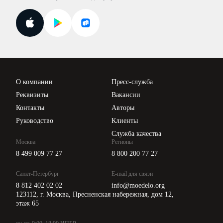
Курсы повышения квалификации
Для самозанятых
Госпроверки
Поиск ответа на вопрос
Новости законодательства
Вебинары ИПБР
Проверка контрагентов
Цены
О компании
Пресс-служба
Api для интеграции
Реквизиты
Вакансии
Контакты
Авторы
Руководство
Клиенты
Служба качества
Москва
Регионы
8 499 009 77 27
8 800 200 77 27
Санкт-Петербург
E-mail для связи
8 812 402 02 02
info@moedelo.org
123112, г. Москва, Пресненская набережная, дом 12,
этаж 65