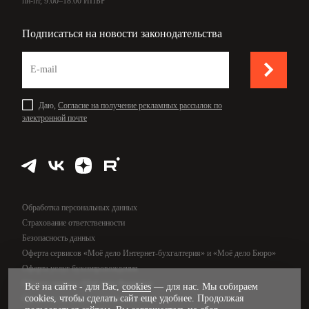
пн-пт, 9:00–18:00 ИПБР
Подписаться на новости законодательства
Даю,
Согласие на получение рекламных рассылок по
электронной почте
Обработка персональных данных
Страхование ответственности
Безопасность данных
Оферта сервисов «Моё дело Интернет-бухгалтерия» и «Моё дело Бюро»
Оферта услуг бухсопровождения
Оферта сервиса «Моё дело Финансы»
Всё на сайте - для Вас,
cookies
— для нас. Мы собираем
cookies, чтобы сделать сайт еще удобнее. Продолжая
Оферта услуг управленческого учёта