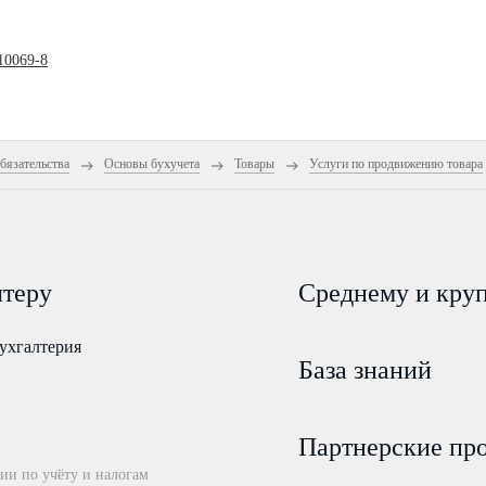
10069-8
бязательства
Основы бухучета
Товары
Услуги по продвижению товара
лтеру
Среднему и кру
ухгалтерия
База знаний
Партнерские пр
ии по учёту и налогам