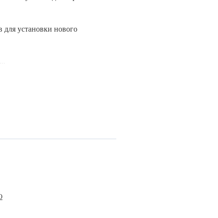
в для установки нового
..
О