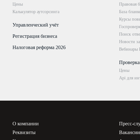
Цены
Правовая б
Калькулятор аутсорсинга
База бланк
Курсы пов
Управленческий учёт
Госпровер
Поиск отве
Регистрация бизнеса
Новости за
Налоговая реформа 2026
Вебинары
Проверка
Цены
Api для ин
О компании
Пресс-сл
Реквизиты
Ваканси