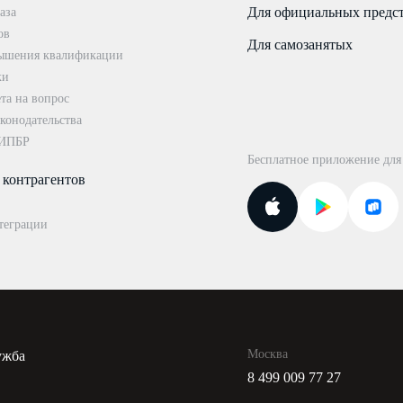
Для официальных предс
аза
ов
Для самозанятых
ышения квалификации
ки
та на вопрос
конодательства
 ИПБР
Бесплатное приложение для
 контрагентов
теграции
Москва
ужба
8 499 009 77 27
и