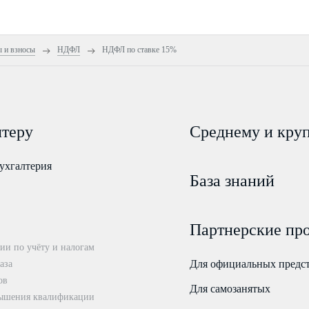
ы и взносы
НДФЛ
НДФЛ по ставке 15%
лтеру
Среднему и кру
ухгалтерия
База знаний
Партнерские пр
ии по учёту и налогам
Для официальных предс
аза
ов
Для самозанятых
ышения квалификации