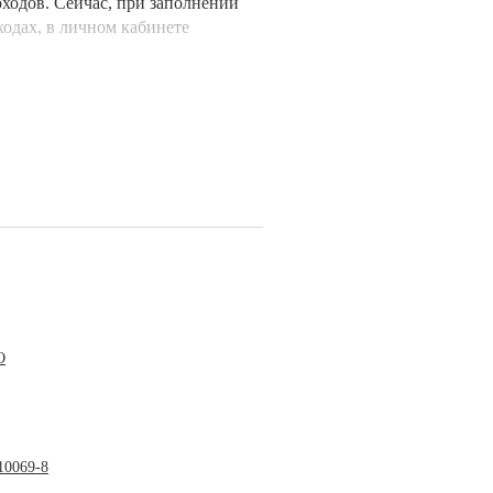
ходов. Сейчас, при заполнении
одах, в личном кабинете
О
10069-8