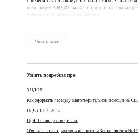
применяться по совокупности облагаемых по ней до
декларации 3-НДФЛ за 2021г. о дополнительных дох
налогоплательщика подгружены...
Читать далее
Узнать подробнее про:
3 НДФЛ
Как оформить передачу благотворительной помощи на СВ
НДС с 01.01.2026
НДФЛ с процентов физлиц
Обязательно ли применять положения Законопроекта № 11