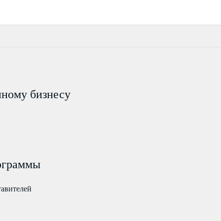
пному бизнесу
ограммы
тавителей