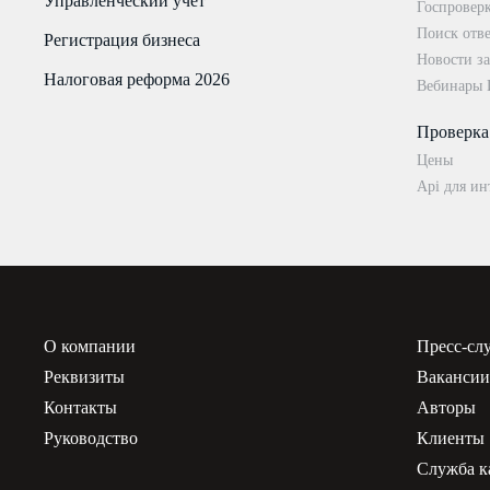
Управленческий учёт
Госпровер
Поиск отве
Регистрация бизнеса
Новости за
Налоговая реформа 2026
Вебинары
Проверка
Цены
Api для ин
О компании
Пресс-сл
Реквизиты
Ваканси
Контакты
Авторы
Руководство
Клиенты
Служба к