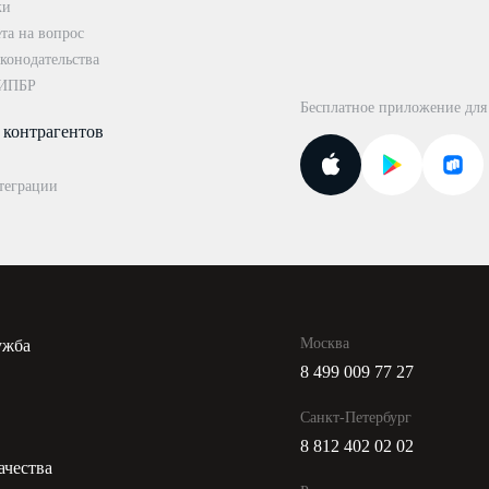
ки
та на вопрос
конодательства
 ИПБР
Бесплатное приложение для
 контрагентов
теграции
Москва
ужба
8 499 009 77 27
и
Санкт-Петербург
8 812 402 02 02
ачества