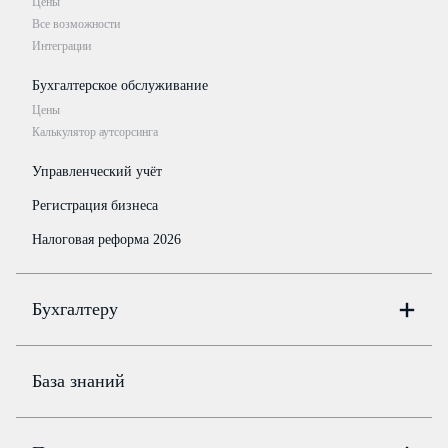
Цены
Все возможности
Интеграции
Бухгалтерское обслуживание
Цены
Калькулятор аутсорсинга
Управленческий учёт
Регистрация бизнеса
Налоговая реформа 2026
Бухгалтеру
Онлайн-бухгалтерия
Цены
База знаний
Бюро
Цены