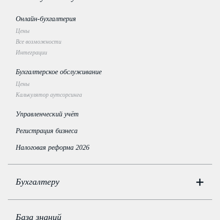
Онлайн-бухгалтерия
Цены
Все возможности
Интеграции
Бухгалтерское обслуживание
Цены
Калькулятор аутсорсинга
Управленческий учёт
Регистрация бизнеса
Налоговая реформа 2026
Бухгалтеру
Онлайн-бухгалтерия
Цены
База знаний