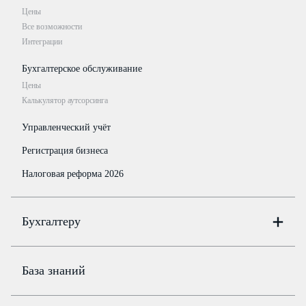
Цены
Все возможности
Интеграции
Бухгалтерское обслуживание
Цены
Калькулятор аутсорсинга
Управленческий учёт
Регистрация бизнеса
Налоговая реформа 2026
Бухгалтеру
Онлайн-бухгалтерия
Цены
База знаний
Бюро