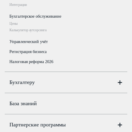
Интеграции
Бухгалтерское обслуживание
Цены
Калькулятор аутсорсинга
Управленческий учёт
Регистрация бизнеса
Налоговая реформа 2026
Бухгалтеру
Онлайн-бухгалтерия
Цены
База знаний
Бюро
Цены
Партнерские программы
Консультации по учёту и налогам