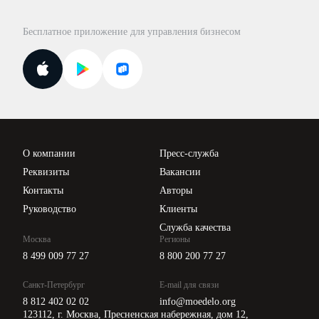
Правовая база
Для официальных представителей
База бланков
Бесплатное приложение для управления бизнесом
Курсы повышения квалификации
Для самозанятых
Госпроверки
Поиск ответа на вопрос
Новости законодательства
Вебинары ИПБР
Проверка контрагентов
Цены
О компании
Пресс-служба
Api для интеграции
Реквизиты
Вакансии
Контакты
Авторы
Руководство
Клиенты
Служба качества
Москва
Регионы
8 499 009 77 27
8 800 200 77 27
Санкт-Петербург
E-mail для связи
8 812 402 02 02
info@moedelo.org
123112, г. Москва, Пресненская набережная, дом 12,