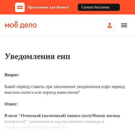
Приложение для бизнеса
Скачать бесплатно
Уведомления енп
Вопрос:
Какой период ставить при заполнении уведомления ндфл период
выплаты налога или период начисления?
Ответ:
В поле "Отчетный (налоговый) период (код)/Номер месяца
(квартала)" указывается код налогового периода в
соответствии с приложением 2 к
...