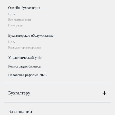
Онлайн-бухгалтерия
Цены
Все возможности
Интеграции
Бухгалтерское обслуживание
Цены
Калькулятор аутсорсинга
Управленческий учёт
Регистрация бизнеса
Налоговая реформа 2026
Бухгалтеру
Онлайн-бухгалтерия
Цены
База знаний