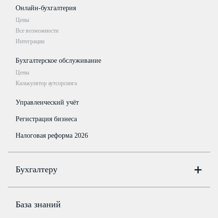
Онлайн-бухгалтерия
Цены
Все возможности
Интеграции
Бухгалтерское обслуживание
Цены
Калькулятор аутсорсинга
Управленческий учёт
Регистрация бизнеса
Налоговая реформа 2026
Бухгалтеру
Онлайн-бухгалтерия
Цены
База знаний