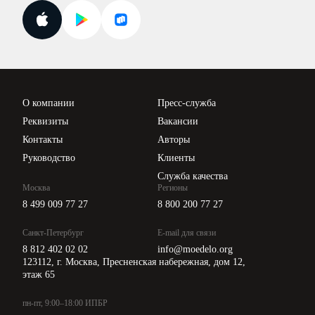
Госпроверки
Поиск ответа на вопрос
Новости законодательства
Вебинары ИПБР
Проверка контрагентов
Цены
О компании
Пресс-служба
Api для интеграции
Реквизиты
Вакансии
Контакты
Авторы
Руководство
Клиенты
Служба качества
Москва
Регионы
8 499 009 77 27
8 800 200 77 27
Санкт-Петербург
E-mail для связи
8 812 402 02 02
info@moedelo.org
123112, г. Москва, Пресненская набережная, дом 12,
этаж 65
пн-пт, 9:00–18:00 ИПБР