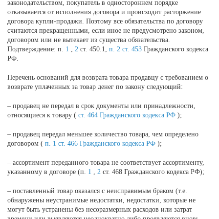
законодательством, покупатель в одностороннем порядке
отказывается от исполнения договора и происходит расторжение
договора купли-продажи. Поэтому все обязательства по договору
считаются прекращенными, если иное не предусмотрено законом,
договором или не вытекает из существа обязательства.
Подтверждение: п.
1
,
2
ст. 450.1,
п. 2 ст. 453
Гражданского кодекса
РФ.
Перечень оснований для возврата товара продавцу с требованием о
возврате уплаченных за товар денег по закону следующий:
– продавец не передал в срок документы или принадлежности,
относящиеся к товару (
ст. 464 Гражданского кодекса РФ
);
– продавец передал меньшее количество товара, чем определено
договором (
п. 1 ст. 466 Гражданского кодекса РФ
);
– ассортимент переданного товара не соответствует ассортименту,
указанному в договоре (п.
1
,
2
ст. 468 Гражданского кодекса РФ);
– поставленный товар оказался с неисправимым браком (т.е.
обнаружены неустранимые недостатки, недостатки, которые не
могут быть устранены без несоразмерных расходов или затрат
времени или выявляются неоднократно либо проявляются вновь