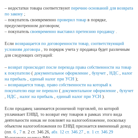
– недостатки товара соответствуют
перечню оснований для возврата
по закону
;
– покупатель своевременно
проверил товар
в порядке,
предусмотренном договором;
– покупатель
своевременно выставил претензию продавцу
.
Если
возвращается по договоренности товар, соответствующий
условиям договора
, то порядок учета у продавца будет различным
для следующих ситуаций:
–
возврат происходит после перехода права собственности на товар
к покупателю
(
документальное оформление
,
бухучет
,
НДС
,
налог
на прибыль
,
единый налог при УСН
);
–
возвращается товар, право собственности на который к
покупателю еще не перешло
(
документальное оформление
,
бухучет
,
НДС
,
налог на прибыль
,
единый налог при УСН
).
Если продавец занимается розничной торговлей, по которой
уплачивает ЕНВД, то возврат ему товаров в рамках этого вида
деятельности никак не повлияет на налогообложение, поскольку
объектом налогообложения по ЕНВД признается вмененный доход
(пп.
6
,
7
п. 2 ст. 346.26,
абз. 12 ст. 346.27
,
п. 1 ст. 346.29
Налогового кодекса РФ).