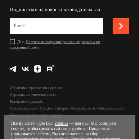
Подписаться на новости законодательства
Даю,
Согласие на получение рекламных рассылок по
электронной почте
Обработка персональных данных
Страхование ответственности
Безопасность данных
Оферта сервисов «Моё дело Интернет-бухгалтерия» и «Моё дело Бюро»
Оферта услуг бухсопровождения
Оферта сервиса «Моё дело Финансы»
Всё на сайте - для Вас,
cookies
— для нас. Мы собираем
cookies, чтобы сделать сайт еще удобнее. Продолжая
Оферта услуг управленческого учёта
пользоваться сайтом, Вы соглашаетесь на сбор
Карта сайта