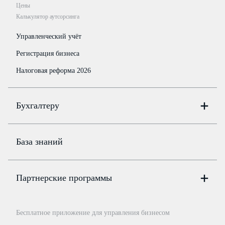
Цены
Калькулятор аутсорсинга
Управленческий учёт
Регистрация бизнеса
Налоговая реформа 2026
Бухгалтеру
Онлайн-бухгалтерия
Цены
База знаний
Бюро
Цены
Партнерские программы
Консультации по учёту и налогам
Правовая база
Для официальных представителей
База бланков
Бесплатное приложение для управления бизнесом
Курсы повышения квалификации
Для самозанятых