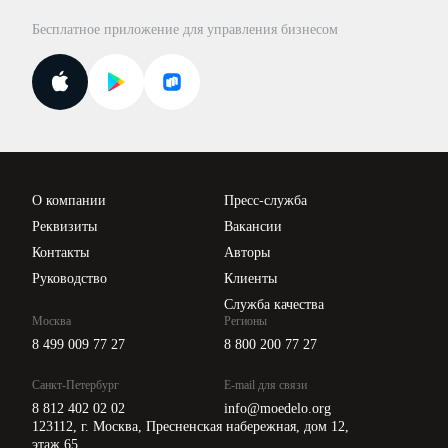
Для официальных представителей
База бланков
Бесплатное приложение для управления бизнесом
Курсы повышения квалификации
Для самозанятых
Госпроверки
Поиск ответа на вопрос
Новости законодательства
Вебинары ИПБР
Проверка контрагентов
Цены
О компании
Пресс-служба
Api для интеграции
Реквизиты
Вакансии
Контакты
Авторы
Руководство
Клиенты
Служба качества
Москва
Регионы
8 499 009 77 27
8 800 200 77 27
Санкт-Петербург
E-mail для связи
8 812 402 02 02
info@moedelo.org
123112, г. Москва, Пресненская набережная, дом 12,
этаж 65