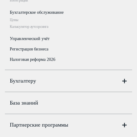
Интеграции
Бухгалтерское обслуживание
Цены
Калькулятор аутсорсинга
Управленческий учёт
Регистрация бизнеса
Налоговая реформа 2026
Бухгалтеру
Онлайн-бухгалтерия
Цены
База знаний
Бюро
Цены
Партнерские программы
Консультации по учёту и налогам
Правовая база