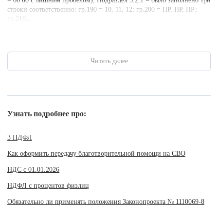
= 00 00 с лишним пробелом); Подраздел 3.2.1 = было заполнено три
строки соответственно: гр.190 = 10, 11, 12; гр.200 = НР, НР, НР;
гр.210...
Читать далее
Узнать подробнее про:
3 НДФЛ
Как оформить передачу благотворительной помощи на СВО
НДС с 01.01.2026
НДФЛ с процентов физлиц
Обязательно ли применять положения Законопроекта № 1110069-8