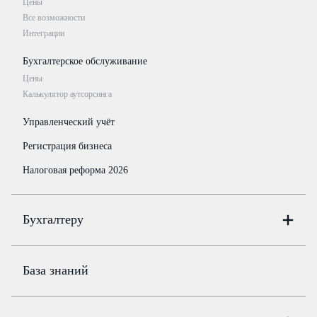
Цены
Все возможности
Интеграции
Бухгалтерское обслуживание
Цены
Калькулятор аутсорсинга
Управленческий учёт
Регистрация бизнеса
Налоговая реформа 2026
Бухгалтеру
Онлайн-бухгалтерия
Цены
База знаний
Бюро
Цены