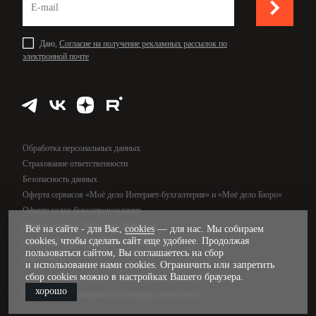
Даю,
Согласие на получение рекламных рассылок по
электронной почте
Обработка персональных данных
Страхование ответственности
Безопасность данных
Оферта сервисов «Моё дело Интернет-бухгалтерия» и «Моё дело Бюро»
Оферта услуг бухсопровождения
Оферта сервиса «Моё дело Финансы»
Всё на сайте - для Вас,
cookies
— для нас. Мы собираем
cookies, чтобы сделать сайт еще удобнее. Продолжая
Оферта услуг управленческого учёта
пользоваться сайтом, Вы соглашаетесь на сбор
Карта сайта
и использование нами cookies. Ограничить или запретить
сбор cookies можно в настройках Вашего браузера.
хорошо
© 2009—2026, интернет-бухгалтерия «Моё дело»