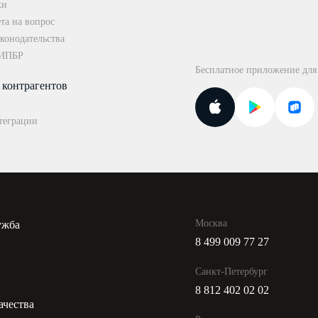
ки
та на вопрос
конодательства
 ИПБР
Бесплатное приложение для
 контрагентов
теграции
Москва
ужба
8 499 009 77 27
и
Санкт-Петербург
8 812 402 02 02
ачества