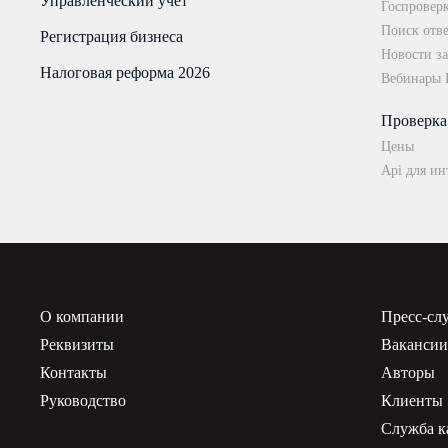
Управленческий учёт
Госпровер
Поиск отве
Регистрация бизнеса
Новости за
Налоговая реформа 2026
Вебинары
Проверка
Цены
Api для ин
О компании
Пресс-сл
Реквизиты
Ваканси
Контакты
Авторы
Руководство
Клиенты
Служба к