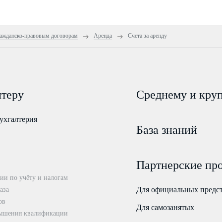
ражданско-правовым договорам
Аренда
Счета за аренду
лтеру
Среднему и кру
ухгалтерия
База знаний
Партнерские пр
ии по учёту и налогам
Для официальных предс
аза
ов
Для самозанятых
ышения квалификации