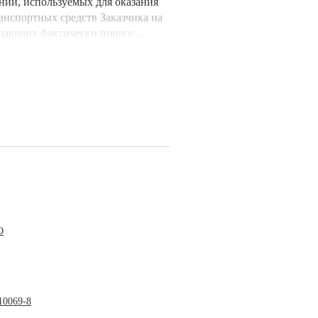
ний, используемых для оказания
анспортных средств Заказчика на
дающих фактически понесе...
О
10069-8