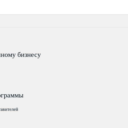
пному бизнесу
ограммы
тавителей