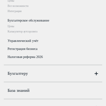
Цены
Все возможности
Интеграции
Бухгалтерское обслуживание
Цены
Калькулятор аутсорсинга
Управленческий учёт
Регистрация бизнеса
Налоговая реформа 2026
Бухгалтеру
Онлайн-бухгалтерия
Цены
База знаний
Бюро
Цены