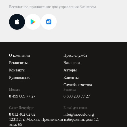
База бланков
Бесплатное приложение для управления бизнесом
Курсы повышения квалификации
Для самозанятых
Госпроверки
Поиск ответа на вопрос
Новости законодательства
Вебинары ИПБР
Проверка контрагентов
Цены
О компании
Пресс-служба
Api для интеграции
Реквизиты
Вакансии
Контакты
Авторы
Руководство
Клиенты
Служба качества
Москва
Регионы
8 499 009 77 27
8 800 200 77 27
Санкт-Петербург
E-mail для связи
8 812 402 02 02
info@moedelo.org
123112, г. Москва, Пресненская набережная, дом 12,
этаж 65