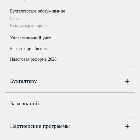
Бухгалтерское обслуживание
Цены
Калькулятор аутсорсинга
Управленческий учёт
Регистрация бизнеса
Налоговая реформа 2026
Бухгалтеру
Онлайн-бухгалтерия
Цены
База знаний
Бюро
Цены
Партнерские программы
Консультации по учёту и налогам
Правовая база
Для официальных представителей