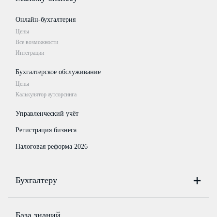
Онлайн-бухгалтерия
Цены
Все возможности
Интеграции
Бухгалтерское обслуживание
Цены
Калькулятор аутсорсинга
Управленческий учёт
Регистрация бизнеса
Налоговая реформа 2026
Бухгалтеру
Онлайн-бухгалтерия
Цены
База знаний