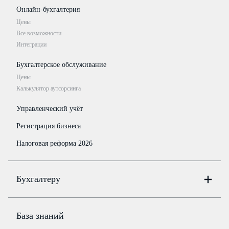
Онлайн-бухгалтерия
Цены
Все возможности
Интеграции
Бухгалтерское обслуживание
Цены
Калькулятор аутсорсинга
Управленческий учёт
Регистрация бизнеса
Налоговая реформа 2026
Бухгалтеру
Онлайн-бухгалтерия
Цены
База знаний