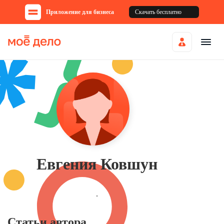
Приложение для бизнеса
Скачать бесплатно
Евгения Ковшун
.
Статьи автора