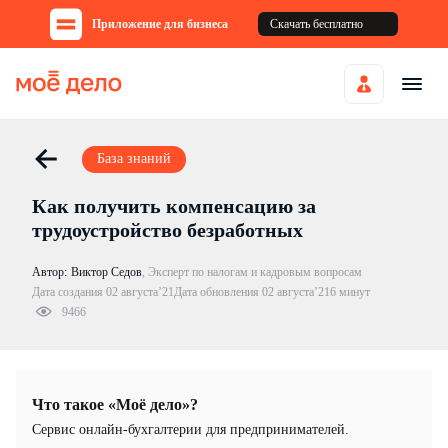
Приложение для бизнеса
Скачать бесплатно
База знаний
Как получить компенсацию за
трудоустройство безработных
Автор:
Виктор Седов
,
Эксперт по налогам и кадровым вопросам
Дата создания 02 августа’21
Дата обновления 02 августа’21
6 минут
9466
Что такое «Моё дело»?
Cервис онлайн-бухгалтерии для предпринимателей.