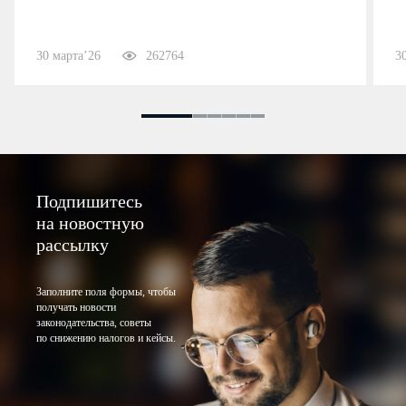
30 марта’26
262764
3
Подпишитесь
на новостную
рассылку
Заполните поля формы, чтобы
получать новости
законодательства, советы
по снижению налогов и кейсы.