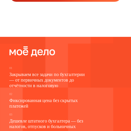
01
Закрываем все задачи по бухгалтерии
— от первичных документов до
отчётности в налоговую
02
Фиксированная цена без скрытых
платежей
03
Дешевле штатного бухгалтера — без
налогов, отпусков и больничных