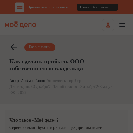
Приложение для бизнеса
Скачать бесплатно
База знаний
Как сделать прибыль ООО
собственностью владельца
Автор:
Артёмов Антон
,
Экономист-копирайтер
Дата создания 03 декабря’24
Дата обновления 03 декабря’24
8 минут
5056
Что такое «Моё дело»?
Cервис онлайн-бухгалтерии для предпринимателей.