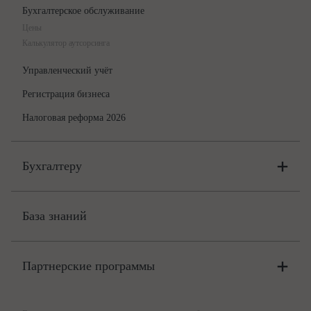
Бухгалтерское обслуживание
Цены
Калькулятор аутсорсинга
Управленческий учёт
Регистрация бизнеса
Налоговая реформа 2026
Бухгалтеру
Онлайн-бухгалтерия
Цены
База знаний
Бюро
Цены
Партнерские программы
Консультации по учёту и налогам
Правовая база
Для официальных представителей
База бланков