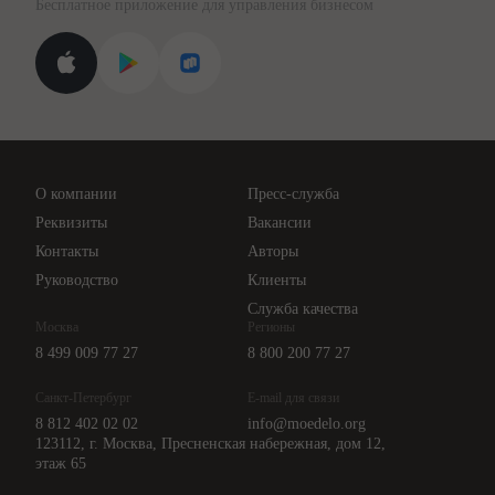
Бесплатное приложение для управления бизнесом
Курсы повышения квалификации
Для самозанятых
Госпроверки
Поиск ответа на вопрос
Новости законодательства
Вебинары ИПБР
Проверка контрагентов
Цены
О компании
Пресс-служба
Api для интеграции
Реквизиты
Вакансии
Контакты
Авторы
Руководство
Клиенты
Служба качества
Москва
Регионы
8 499 009 77 27
8 800 200 77 27
Санкт-Петербург
E-mail для связи
8 812 402 02 02
info@moedelo.org
123112, г. Москва, Пресненская набережная, дом 12,
этаж 65