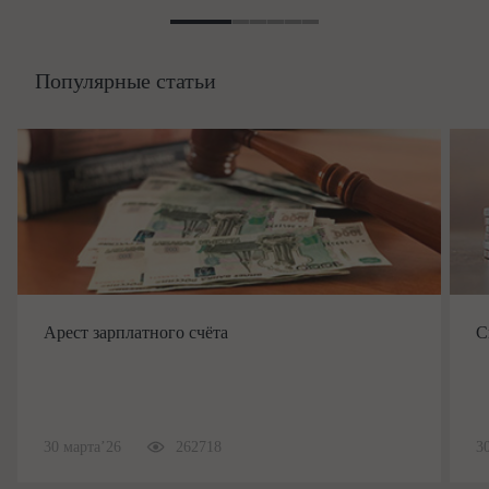
Популярные статьи
Арест зарплатного счёта
С
30 марта’26
262718
3