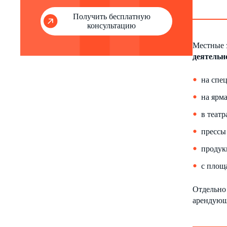
Получить бесплатную
консультацию
Местные 
деятельн
на спе
на ярм
в теат
прессы
продук
с площ
Отдельно 
арендующ