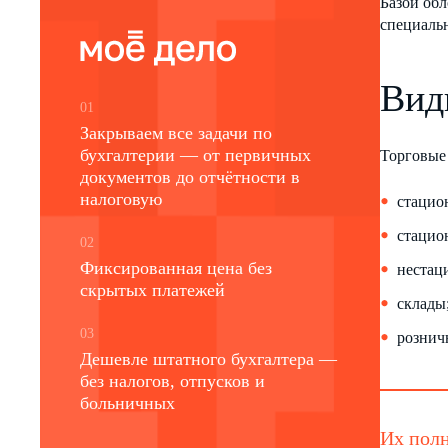
Базой обл
специальн
Вид
01
Закрываем все задачи по
бухгалтерии — от первичных
Торговые 
документов до отчётности в
налоговую
стацио
стацио
02
Фиксированная цена без
нестац
скрытых платежей
склады
03
рознич
Дешевле штатного бухгалтера —
без налогов, отпусков и
больничных
Их полн