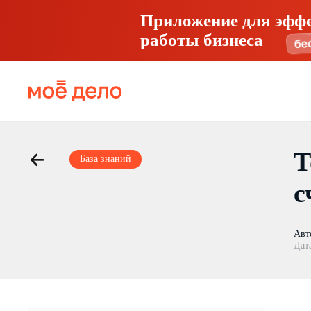
Приложение для эфф
работы бизнеса
Т
База знаний
с
Авт
Дат