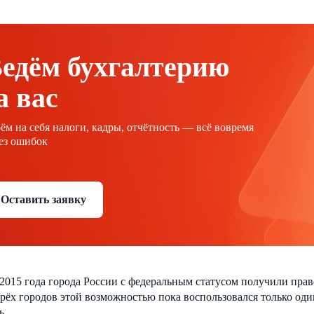
едём бухгалтерию
а вас
ём на себя налоги, кадры, отчётность — всё вовремя
ез ошибок
Оставить заявку
2015 года города России с федеральным статусом получили пра
трёх городов этой возможностью пока воспользовался только один
ь.