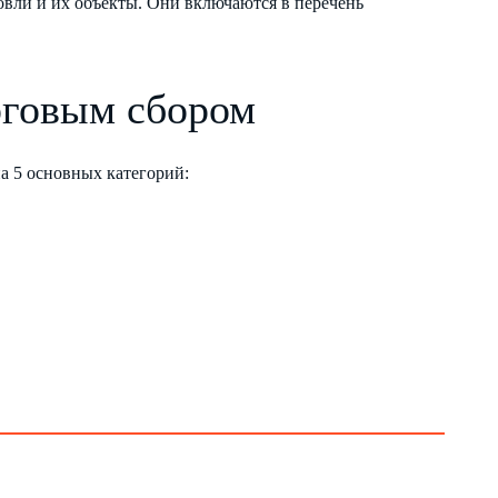
овли и их объекты. Они включаются в перечень
рговым сбором
на 5 основных категорий: