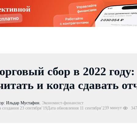
ективной
орговый сбор в 2022 году:
читать и когда сдавать от
ор:
Ильдар Мустафин
,
Экономист-финансист
9 минут
а создания 23 сентября’19
Дата обновления 11 сентября’23
34