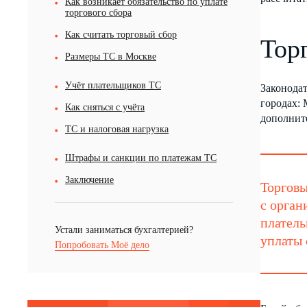
Как возникает обязательство по уплате
торгового сбора
Как считать торговый сбор
Тор
Размеры ТС в Москве
Учёт плательщиков ТС
Законодат
городах: 
Как сняться с учёта
дополнит
ТС и налоговая нагрузка
Штрафы и санкции по платежам ТС
Заключение
Торговы
с орган
плател
Устали заниматься бухгалтерией?
уплаты 
Попробовать Моё дело