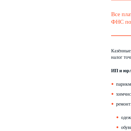
Все пла
ФНС по 
Казённые
налог то
ИП и юрл
парикм
химчис
ремонт
одеж
обув