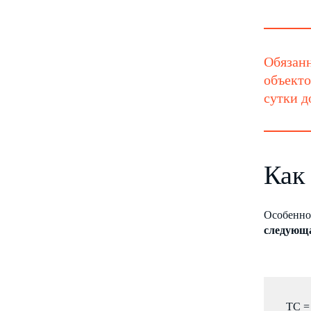
Обязанн
объекто
сутки д
Как
Особеннос
следующ
ТС =