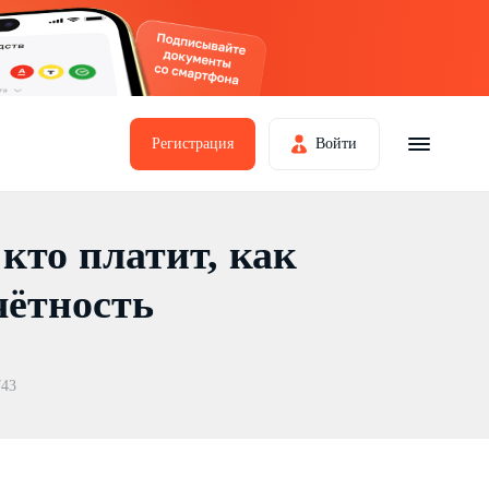
Регистрация
Войти
 кто платит, как
чётность
743