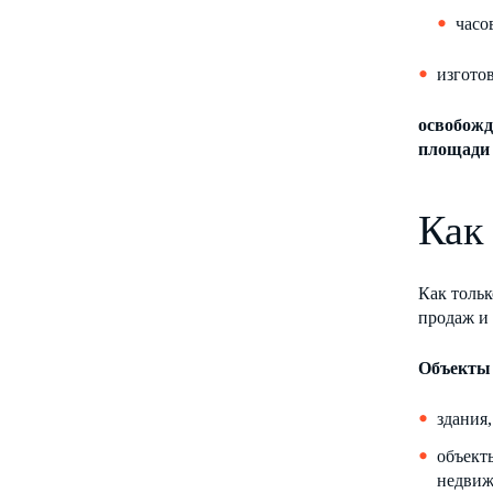
часо
изгото
освобожд
площади 
Как
Как тольк
продаж и 
Объекты 
здания
объект
недвиж