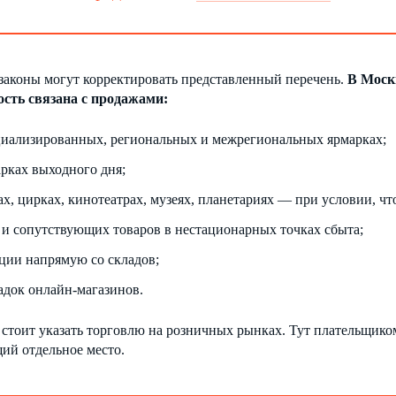
законы могут корректировать представленный перечень.
В Моск
ость связана с продажами:
циализированных, региональных и межрегиональных ярмарках;
арках выходного дня;
рах, цирках, кинотеатрах, музеях, планетариях — при условии, ч
 и сопутствующих товаров в нестационарных точках сбыта;
ции напрямую со складов;
адок онлайн-магазинов.
стоит указать торговлю на розничных рынках. Тут плательщико
ий отдельное место.