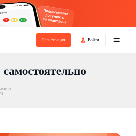
Регистрация
Войти
 самостоятельно
жению
74