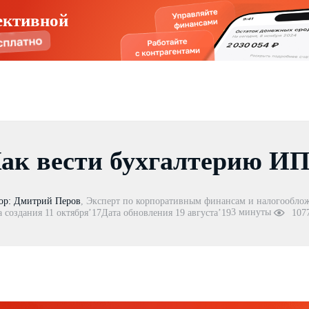
ективной
ак вести бухгалтерию ИП
ор:
Дмитрий Перов
,
Эксперт по корпоративным финансам и налогообло
3 минуты
а создания 11 октября’17
Дата обновления 19 августа’19
107