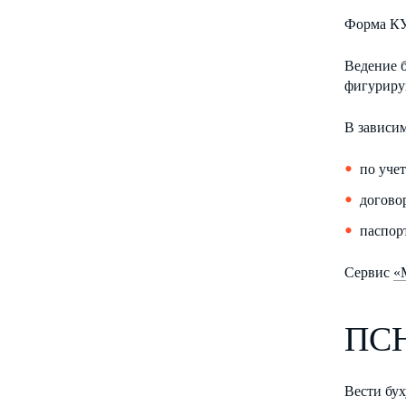
Форма КУД
Ведение 
фигурирую
В зависим
по уче
догово
паспор
Сервис
«
ПС
Вести бу