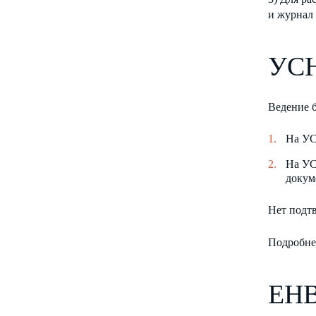
и журнал 
УС
Ведение б
На УС
На УС
докум
Нет подтв
Подробне
ЕН