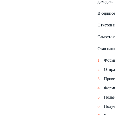
доходов.
В сервисе
Отчетов н
Самостоя
Став наш
Форми
Отпра
Прове
Форми
Польз
Получ