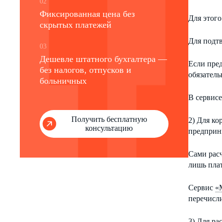
02
Фиксированная цена без
Для этого
скрытых платежей
Для подтв
03
Дешевле штатного бухгалтера —
Если пред
без налогов, отпусков и
обязатель
больничных
В сервис
Получить бесплатную
2) Для ко
консультацию
предприн
Сами расч
лишь пла
Сервис
«
перечисл
3) Для ра