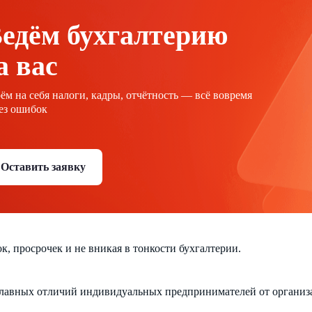
едём бухгалтерию
а вас
ём на себя налоги, кадры, отчётность — всё вовремя
ез ошибок
Оставить заявку
к, просрочек и не вникая в тонкости бухгалтерии.
лавных отличий индивидуальных предпринимателей от организац