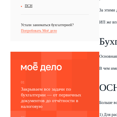
ПСН
За этими 
ИП же впо
Устали заниматься бухгалтерией?
Попробовать Моё дело
Бух
Основная 
В чем име
01
ОС
Закрываем все задачи по
бухгалтерии — от первичных
документов до отчётности в
Больше в
налоговую
1) Для р