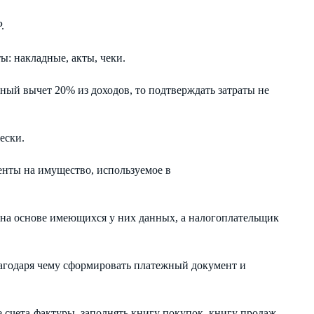
.
: накладные, акты, чеки.
ный вычет 20% из доходов, то подтверждать затраты не
ески.
енты на имущество, используемое в
 на основе имеющихся у них данных, а налогоплательщик
агодаря чему сформировать платежный документ и
 счета-фактуры, заполнять книгу покупок, книгу продаж