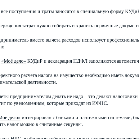
 все поступления и траты заносятся в специальную форму КУДиР
ерждения затрат нужно собирать и хранить первичные документы
приниматель вместо вычета расходов использует профессиональ
но.
е
«Моё дело»
КУДиР и декларация НДФЛ заполняются автоматич
рректного расчета налога на имущество необходимо иметь докум
имательской деятельности.
еты предпринимателям делать не надо – это делают налоговики
тит по уведомлениям, которые приходят из ИФНС.
Моё дело»
интегрирован с банками и платежными системами, бл
ить налог можно в считанные секунды.
счета НДС необходимо собирать и хранить входящие и исходящие