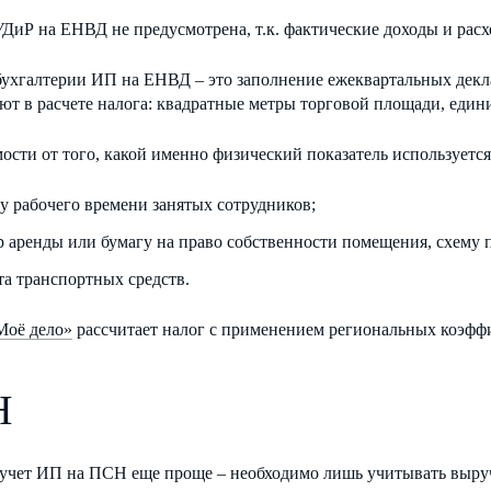
иР на ЕНВД не предусмотрена, т.к. фактические доходы и расхо
бухгалтерии ИП на ЕНВД – это заполнение ежеквартальных декла
т в расчете налога: квадратные метры торговой площади, един
ости от того, какой именно физический показатель используетс
ту рабочего времени занятых сотрудников;
р аренды или бумагу на право собственности помещения, схему
та транспортных средств.
Моё дело»
рассчитает налог с применением региональных коэфф
Н
хучет ИП на ПСН еще проще – необходимо лишь учитывать выру