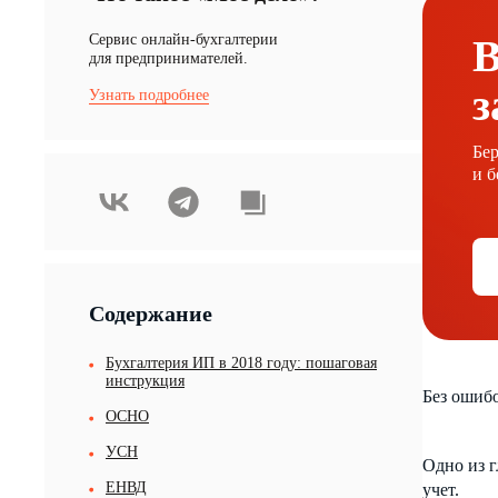
Cервис онлайн-бухгалтерии
В
для предпринимателей.
з
Узнать подробнее
Бер
и б
Содержание
Бухгалтерия ИП в 2018 году: пошаговая
инструкция
Без ошибо
ОСНО
УСН
Одно из г
ЕНВД
учет.