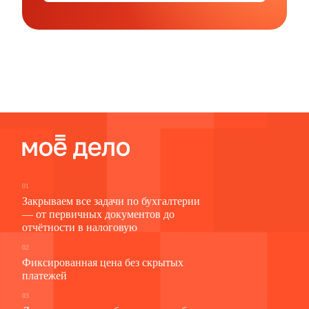
01
Закрываем все задачи по бухгалтерии
— от первичных документов до
отчётности в налоговую
02
Фиксированная цена без скрытых
платежей
03