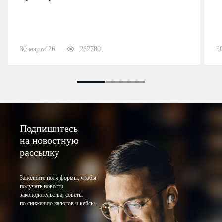
30 марта’26
262780
3
Подпишитесь
на новостную
рассылку
Заполните поля формы, чтобы
получать новости
законодательства, советы
по снижению налогов и кейсы.