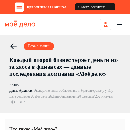
Приложение для бизнеса
Скачать бесплатно
База знаний
Каждый второй бизнес теряет деньги из-
за хаоса в финансах — данные
исследования компании «Моё дело»
Автор:
Денис Архипов
,
Эксперт по налогообложению и бухгалтерскому учёту
Дата создания 20 февраля’26
Дата обновления 20 февраля’26
2 минуты
1407
Что такое «Моё дело»?