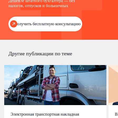
Дешевле штатного бухгалтера — без
налогов, отпусков и больничных
Получить бесплатную консультацию
Другие публикации по теме
Электронная транспортная накладная
В