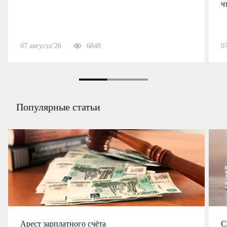
ч
07 августа’26
6848
0
Популярные статьи
Арест зарплатного счёта
С