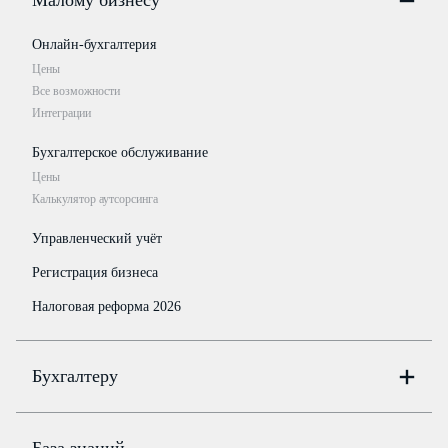
Малому бизнесу
Онлайн-бухгалтерия
Цены
Все возможности
Интеграции
Бухгалтерское обслуживание
Цены
Калькулятор аутсорсинга
Управленческий учёт
Регистрация бизнеса
Налоговая реформа 2026
Бухгалтеру
Онлайн-бухгалтерия
Цены