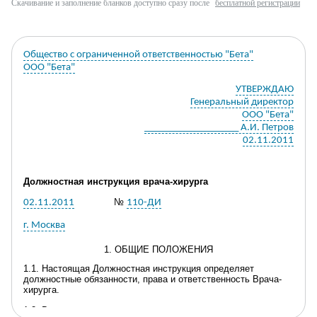
Скачивание и заполнение бланков доступно сразу после
бесплатной регистрации
Общество с ограниченной ответственностью "Бета"
ООО "Бета"
УТВЕРЖДАЮ
Генеральный директор
ООО "Бета"
___________________ А.И. Петров
02.11.2011
Должностная инструкция
врача-
хирурга
№
02.11.2011
110-ДИ
г. Москва
1. ОБЩИЕ ПОЛОЖЕНИЯ
1.1. Настоящая Д
олжностная инструкция определяет
должност
ные обязанности, права и ответственность
Врача-
хирурга
.
1.2.
Врач-
хирург
назначается на должность и освобождается