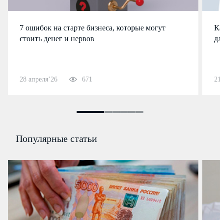
7 ошибок на старте бизнеса, которые могут
К
стоить денег и нервов
д
28 апреля’26
671
2
Популярные статьи