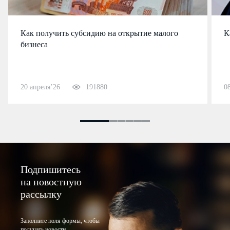
Как получить субсидию на открытие малого
К
бизнеса
20 апреля’26
191880
0
Подпишитесь
на новостную
рассылку
Заполните поля формы, чтобы
получать новости