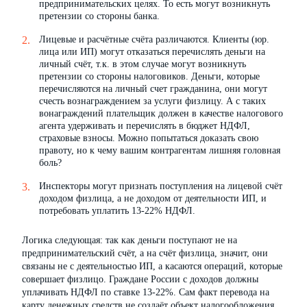
предпринимательских целях. То есть могут возникнуть
претензии со стороны банка.
Лицевые и расчётные счёта различаются. Клиенты (юр.
лица или ИП) могут отказаться перечислять деньги на
личный счёт, т.к. в этом случае могут возникнуть
претензии со стороны налоговиков. Деньги, которые
перечисляются на личный счет гражданина, они могут
счесть вознаграждением за услуги физлицу. А с таких
вонаграждений плательщик должен в качестве налогового
агента удерживать и перечислять в бюджет НДФЛ,
страховые взносы. Можно попытаться доказать свою
правоту, но к чему вашим контрагентам лишняя головная
боль?
Инспекторы могут признать поступления на лицевой счёт
доходом физлица, а не доходом от деятельности ИП, и
потребовать уплатить 13-22% НДФЛ.
Логика следующая: так как деньги поступают не на
предпринимательский счёт, а на счёт физлица, значит, они
связаны не с деятельностью ИП, а касаются операций, которые
совершает физлицо. Граждане России с доходов должны
уплачивать НДФЛ по ставке 13-22%. Сам факт перевода на
карту денежных средств не создаёт объект налогообложения.