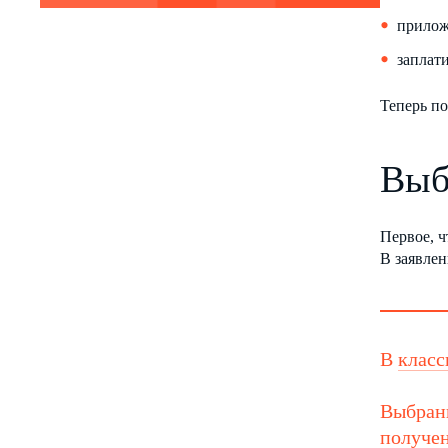
прилож
заплат
Теперь п
Выб
Первое, 
В заявлен
В
клас
Выбранн
получен