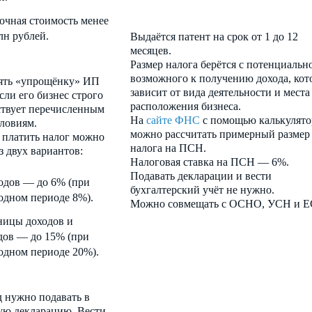
очная стоимость менее
лн рублей.
Выдаётся патент на срок от 1 до 12
месяцев.
Размер налога берётся с потенциальн
возможного к получению дохода, ко
ять «упрощёнку» ИП
зависит от вида деятельности и места
сли его бизнес строго
расположения бизнеса.
ствует перечисленным
На
сайте ФНС
с помощью калькулято
ловиям.
можно рассчитать примерный размер
платить налог можно
налога на ПСН.
з двух вариантов:
Налоговая ставка на ПСН — 6%.
Подавать декларации и вести
одов — до 6% (при
бухгалтерский учёт не нужно.
одном периоде 8%).
Можно совмещать с ОСНО, УСН и 
ницы доходов и
дов — до 15% (при
одном периоде 20%).
д нужно подавать в
ую декларацию. Вести