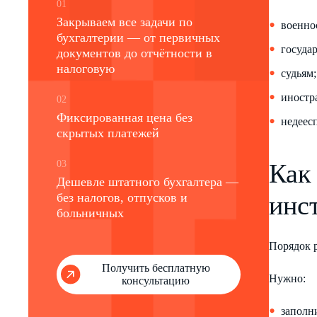
01
Закрываем все задачи по
военно
бухгалтерии — от первичных
госуда
документов до отчётности в
налоговую
судьям;
иностр
02
Фиксированная цена без
недеес
скрытых платежей
03
Как
Дешевле штатного бухгалтера —
без налогов, отпусков и
инс
больничных
Порядок р
Получить бесплатную
Нужно:
консультацию
заполн