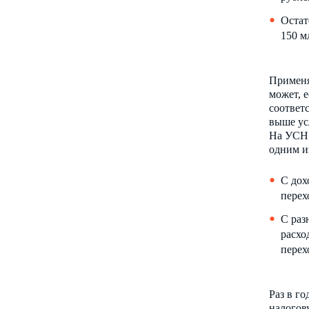
Остат
150 м
Примен
может, е
соответ
выше ус
На УСН 
одним и
С дох
перех
С раз
расхо
перех
Раз в го
налогов