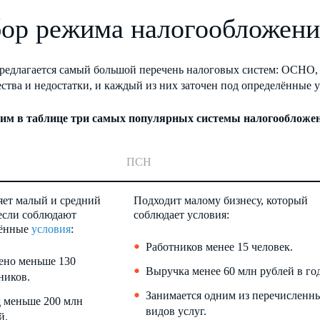
ор режима налогообложени
редлагается самый большой перечень налоговых систем: ОСНО,
тва и недостатки, и каждый из них заточен под определённые у
им в таблице три самых популярных системы налогообложен
ПСН
ет малый и средний
Подходит малому бизнесу, который
 если соблюдают
соблюдает условия:
лённые
условия
:
Работников менее 15 человек.
ено меньше 130
Выручка менее 60 млн рублей в год
ников.
Занимается одним из перечисленн
 меньше 200 млн
видов услуг.
й.