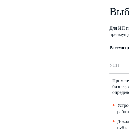
Выб
Для ИП п
преимущес
Рассмотр
УСН
Применя
бизнес,
опреде
Устро
работ
Доход
рубле