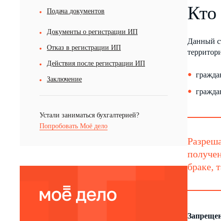
Кто
Подача документов
Документы о регистрации ИП
Данный с
Отказ в регистрации ИП
территор
Действия после регистрации ИП
гражда
Заключение
гражда
Устали заниматься бухгалтерией?
Попробовать Моё дело
Разреша
получен
браке, 
Запрещен