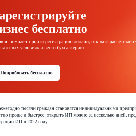
арегистрируйте
изнес бесплатно
вис поможет пройти регистрацию онлайн, открыть расчётный с
льготных условиях и вести бухгалтерию
Попробовать бесплатно
 ежегодно тысячи граждан становятся индивидуальными предпри
етно проще и быстрее: открыть ИП можно за несколько дней, п
трации ИП в 2022 году.