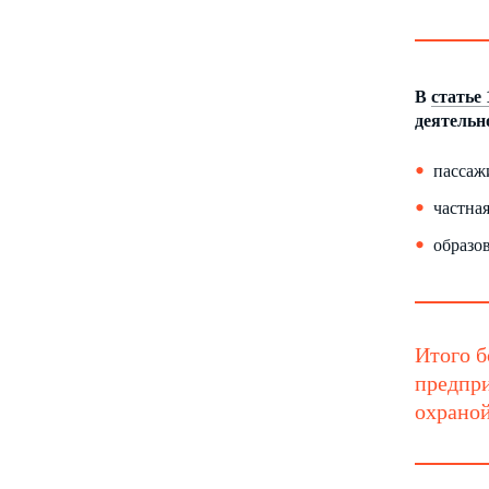
В
статье
деятельн
пассаж
частная
образо
Итого б
предпри
охраной