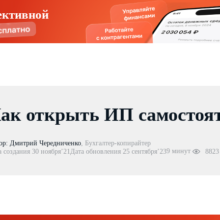
ективной
ак открыть ИП самостоят
ор:
Дмитрий Чередниченко
,
Бухгалтер-копирайтер
9 минут
а создания 30 ноября’21
Дата обновления 25 сентября’23
8823