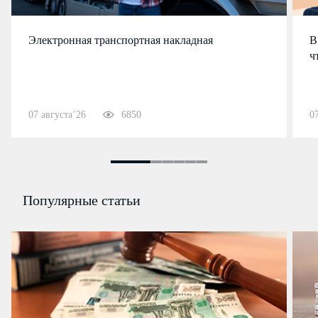
Электронная транспортная накладная
В
ч
07 августа’26
6850
0
Популярные статьи