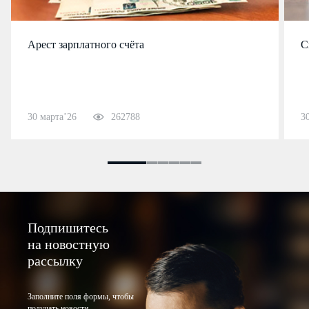
Арест зарплатного счёта
С
30 марта’26
262788
3
Подпишитесь
на новостную
рассылку
Заполните поля формы, чтобы
получать новости