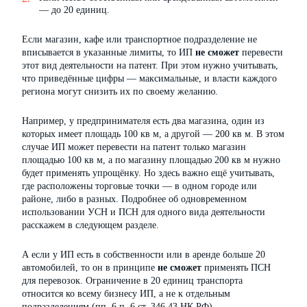
— до 20 единиц.
Если магазин, кафе или транспортное подразделение не
вписывается в указанные лимиты, то ИП
не сможет
перевести
этот вид деятельности на патент. При этом нужно учитывать,
что приведённые цифры — максимальные, и власти каждого
региона могут снизить их по своему желанию.
Например, у предпринимателя есть два магазина, один из
которых имеет площадь 100 кв м, а другой — 200 кв м. В этом
случае ИП может перевести на патент только магазин
площадью 100 кв м, а по магазину площадью 200 кв м нужно
будет применять упрощёнку. Но здесь важно ещё учитывать,
где расположены торговые точки — в одном городе или
районе, либо в разных. Подробнее об одновременном
использовании УСН и ПСН для одного вида деятельности
расскажем в следующем разделе.
А если у ИП есть в собственности или в аренде больше 20
автомобилей, то он в принципе
не сможет
применять ПСН
для перевозок. Ограничение в 20 единиц транспорта
относится ко всему бизнесу ИП, а не к отдельным
подразделениям (пп. 6 п. 6
ст. 346.43 НК РФ
).