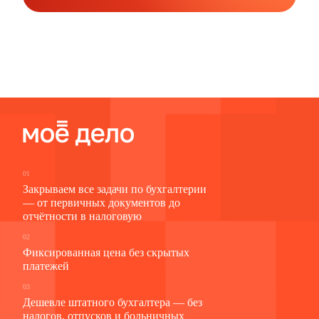
01
Закрываем все задачи по бухгалтерии
— от первичных документов до
отчётности в налоговую
02
Фиксированная цена без скрытых
платежей
03
Дешевле штатного бухгалтера — без
налогов, отпусков и больничных