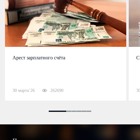
Арест зарплатного счёта
С
30 марта’26
262690
3