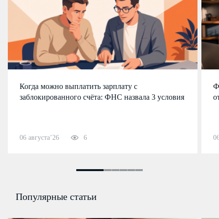
Когда можно выплатить зарплату с
Ф
заблокированного счёта: ФНС назвала 3 условия
о
06 августа’26
6
0
Популярные статьи