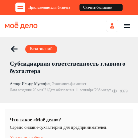
Приложение для бизнеса
Скачать бесплатно
База знаний
Субсидиарная ответственность главного
бухгалтера
Автор:
Ильдар Мустафин
,
Экономист-финансист
Дата создания 20 мая’21
Дата обновления 11 сентября’23
6 минут
9379
Что такое «Моё дело»?
Cервис онлайн-бухгалтерии для предпринимателей.
Узнать подробнее