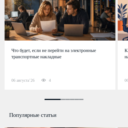
Что будет, если не перейти на электронные
К
транспортные накладные
н
06 августа’26
4
0
Популярные статьи