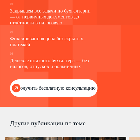
01
Закрываем все задачи по бухгалтерии
— от первичных документов до
отчётности в налоговую
02
Фиксированная цена без скрытых
платежей
03
Дешевле штатного бухгалтера — без
налогов, отпусков и больничных
Получить бесплатную консультацию
Другие публикации по теме