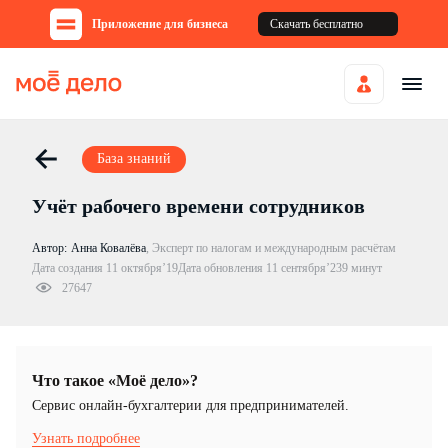
Приложение для бизнеса
Скачать бесплатно
База знаний
Учёт рабочего времени сотрудников
Автор:
Анна Ковалёва
,
Эксперт по налогам и международным расчётам
Дата создания 11 октября’19
Дата обновления 11 сентября’23
9 минут
27647
Что такое «Моё дело»?
Cервис онлайн-бухгалтерии для предпринимателей.
Узнать подробнее