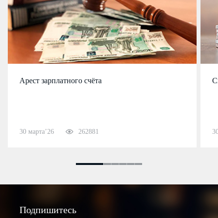
Арест зарплатного счёта
С
30 марта’26
262881
3
Подпишитесь