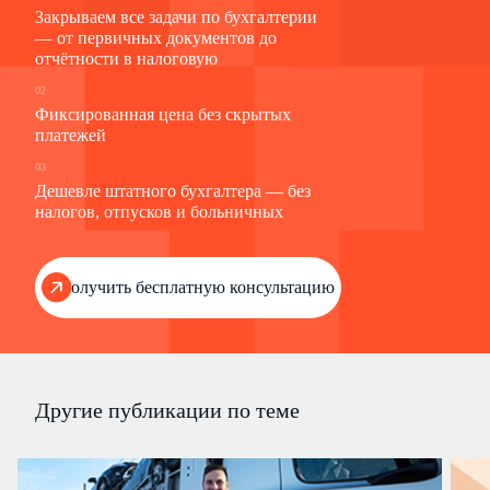
Закрываем все задачи по бухгалтерии
— от первичных документов до
отчётности в налоговую
02
Фиксированная цена без скрытых
платежей
03
Дешевле штатного бухгалтера — без
налогов, отпусков и больничных
Получить бесплатную консультацию
Другие публикации по теме