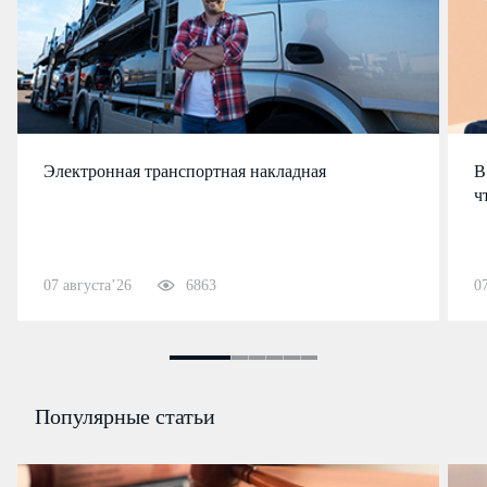
Электронная транспортная накладная
В
ч
07 августа’26
6863
0
Популярные статьи