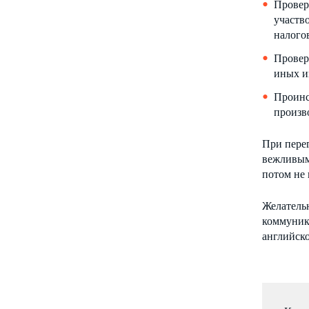
Провер
участв
налого
Провер
иных и
Проинс
произв
При пере
вежливым
потом не 
Желательн
коммуника
английско