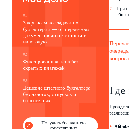
При п
сбор,
01
Закрываем все задачи по
бухгалтерии — от первичных
документов до отчётности в
налоговую
Передай
очередя
02
вопроса
Фиксированная цена без
скрытых платежей
03
Где
Дешевле штатного бухгалтера —
без налогов, отпусков и
больничных
Прежде че
реализаци
Получить бесплатную
Alibab
консультацию