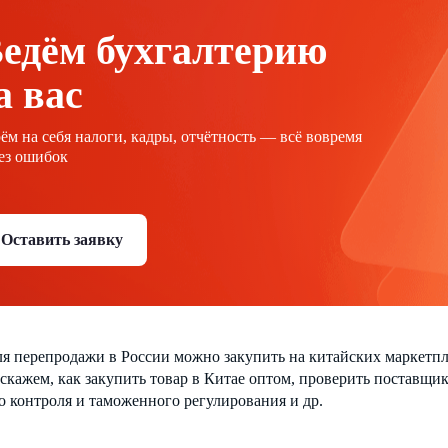
едём бухгалтерию
а вас
ём на себя налоги, кадры, отчётность — всё вовремя
ез ошибок
Оставить заявку
я перепродажи в России можно закупить на китайских маркетпл
сскажем, как закупить товар в Китае оптом, проверить поставщи
 контроля и таможенного регулирования и др.