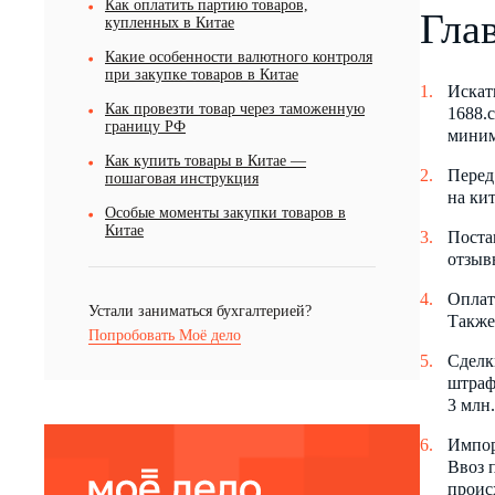
Как оплатить партию товаров,
Гла
купленных в Китае
Какие особенности валютного контроля
при закупке товаров в Китае
Искат
Как провезти товар через таможенную
1688.
границу РФ
миним
Как купить товары в Китае —
Перед
пошаговая инструкция
на ки
Особые моменты закупки товаров в
Китае
Поста
отзыв
Оплат
Устали заниматься бухгалтерией?
Также
Попробовать Моё дело
Сделк
штраф
3 млн.
Импор
Ввоз 
проис