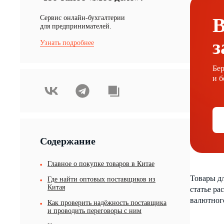
Cервис онлайн-бухгалтерии
В
для предпринимателей.
з
Узнать подробнее
Бер
и б
Содержание
Главное о покупке товаров в Китае
Товары дл
Где найти оптовых поставщиков из
Китая
статье ра
валютного
Как проверить надёжность поставщика
и проводить переговоры с ним