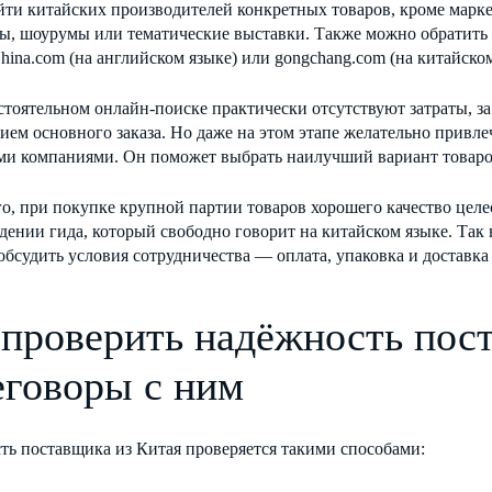
йти китайских производителей конкретных товаров, кроме марк
ы, шоурумы или тематические выставки. Также можно обратить
hina.com (на английском языке) или gongchang.com (на китайском
тоятельном онлайн-поиске практически отсутствуют затраты, з
ем основного заказа. Но даже на этом этапе желательно привлеч
ми компаниями. Он поможет выбрать наилучший вариант товаро
о, при покупке крупной партии товаров хорошего качество целе
ении гида, который свободно говорит на китайском языке. Так
обсудить условия сотрудничества — оплата, упаковка и доставка
 проверить надёжность пос
еговоры с ним
ть поставщика из Китая проверяется такими способами: