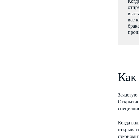
Когд
отпр
выст
все 
брак
прои
Как
Зачастую 
Открытие 
специали
Когда ва
открывать
сэкономит