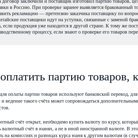
а договор заключили и поставщик изготовил партию товаров, цел
авки в Россию. При проверке заранее выявляется бракованный то
авить рекламацию — претензию заказчика поставщику по вопросу
китайские поставщики идут на уступки, связанные с заменой бра
а, если продукция уже находится в другой стране. К тому же пос
зводственному процессу, если знают о проверке его товаров пере
 оплатить партию товаров, 
для оплаты партии товаров используют банковский перевод, для
и ведение такого счёта может сопровождаться дополнительными
стов.
лютный счёт открыт, необходимо купить валюту по курсу, котор
 валютный счёт в юанях, а не в иной иностранной валюте. В эт
ь на комиссиях и разницах курса юаня к другим валютам (в слу