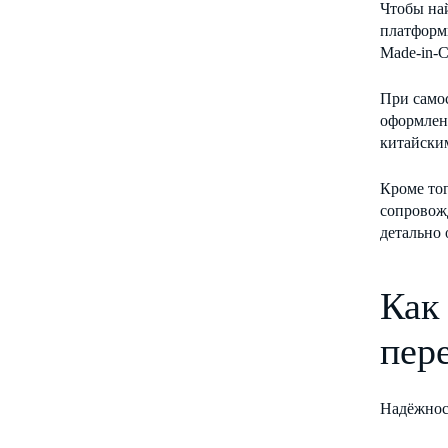
Чтобы на
платформ
Made-in-C
При самос
оформлени
китайски
Кроме тог
сопровожд
детально 
Как
пер
Надёжнос