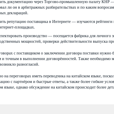
ить документацию через Торгово-промышленную палату КНР — а
овал ли он в арбитражных разбирательствах и по каким вопросам
вых деклараций.
ить репутацию поставщика в Интернете — изучаются рейтинги и
нтернет-площадках.
пектировать производство — посещается фабрика для личного з
одственных мощностей, проверки действительности выпуска про
говорах с поставщиком о заключении договора поставки нужно 
 и точным в выполнении договорённостей. Также необходимо м
возникло разногласий.
о на переговорах иметь переводчика на китайском языке, поско
цию с партнёром и быстрые ответы, а также более гибкие усло
м языке, однако обсуждение на китайском происходит более дет