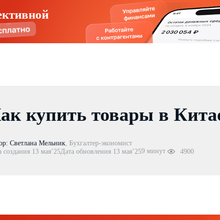
ективной
ак купить товары в Кита
ор:
Светлана Мельник
,
Бухгалтер-экономист
9 минут
а создания 13 мая’25
Дата обновления 13 мая’25
4900