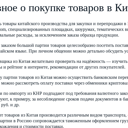
вное о покупке товаров в Ки
ь товары китайского производства для закупки и перепродажи в
com, специализированных площадках, шоурумах, тематических в
альные расходы, за исключением заказа образца продукции.
 заказом большой партии товаров целесообразно посетить поста
тайском языке. При личном общении можно детально обсудить ус
вщика из Китая желательно проверить на надёжность — изучить
ы и рейтинг в интернете, рекомендации от других покупателей.
у партии товаров из Китая можно осуществить банковским перев
 можно рассмотреть оплату поставки через обменники криптова
и по импорту из КНР подпадают под требования валютного зак
уют, к примеру, за несоблюдение сроков подачи документов в ба
 руб. и др.
т товаров из Китая производится различным видом транспорта, о
партии в Россию сопровождается таможенным оформлением груза,
хождения и стоимости поставки.