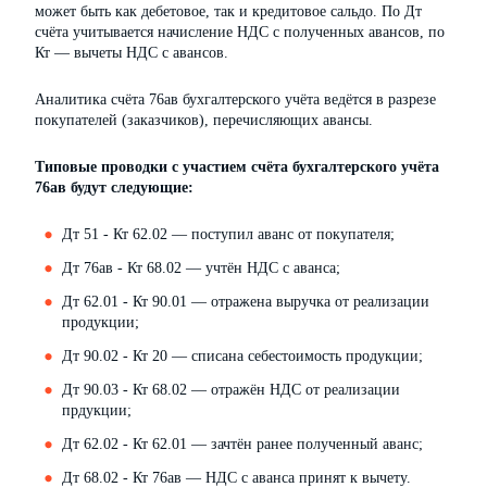
может быть как дебетовое, так и кредитовое сальдо. По Дт
счёта учитывается начисление НДС с полученных авансов, по
Кт — вычеты НДС с авансов.
Аналитика счёта 76ав бухгалтерского учёта ведётся в разрезе
покупателей (заказчиков), перечисляющих авансы.
Типовые проводки с участием счёта бухгалтерского учёта
76ав будут следующие:
Дт 51 - Кт 62.02 — поступил аванс от покупателя;
Дт 76ав - Кт 68.02 — учтён НДС с аванса;
Дт 62.01 - Кт 90.01 — отражена выручка от реализации
продукции;
Дт 90.02 - Кт 20 — списана себестоимость продукции;
Дт 90.03 - Кт 68.02 — отражён НДС от реализации
прдукции;
Дт 62.02 - Кт 62.01 — зачтён ранее полученный аванс;
Дт 68.02 - Кт 76ав — НДС с аванса принят к вычету.