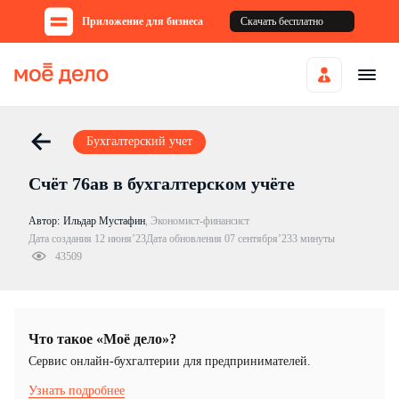
Приложение для бизнеса
Скачать бесплатно
Бухгалтерский учет
Счёт 76ав в бухгалтерском учёте
Автор:
Ильдар Мустафин
,
Экономист-финансист
Дата создания 12 июня’23
Дата обновления 07 сентября’23
3 минуты
43509
Что такое «Моё дело»?
Cервис онлайн-бухгалтерии для предпринимателей.
Узнать подробнее