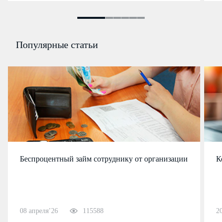
Популярные статьи
Беспроцентный займ сотруднику от организации
К
08 апреля’26
115588
2