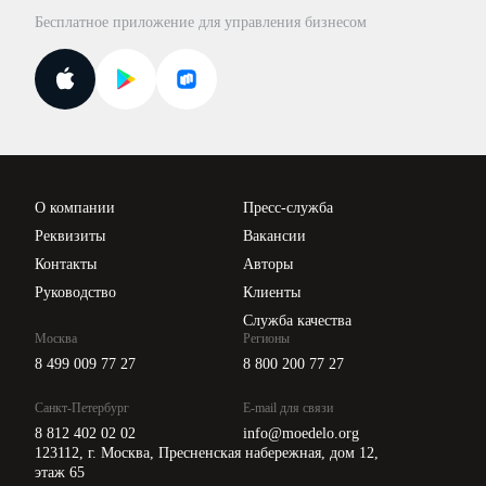
База бланков
Бесплатное приложение для управления бизнесом
Курсы повышения квалификации
Для самозанятых
Госпроверки
Поиск ответа на вопрос
Новости законодательства
Вебинары ИПБР
Проверка контрагентов
Цены
О компании
Пресс-служба
Api для интеграции
Реквизиты
Вакансии
Контакты
Авторы
Руководство
Клиенты
Служба качества
Москва
Регионы
8 499 009 77 27
8 800 200 77 27
Санкт-Петербург
E-mail для связи
8 812 402 02 02
info@moedelo.org
123112, г. Москва, Пресненская набережная, дом 12,
этаж 65