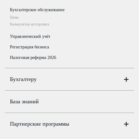
Бухгалтерское обслуживание
Цены
Калькулятор аутсорсинга
Управленческий учёт
Регистрация бизнеса
Налоговая реформа 2026
Бухгалтеру
Онлайн-бухгалтерия
Цены
База знаний
Бюро
Цены
Партнерские программы
Консультации по учёту и налогам
Правовая база
Для официальных представителей