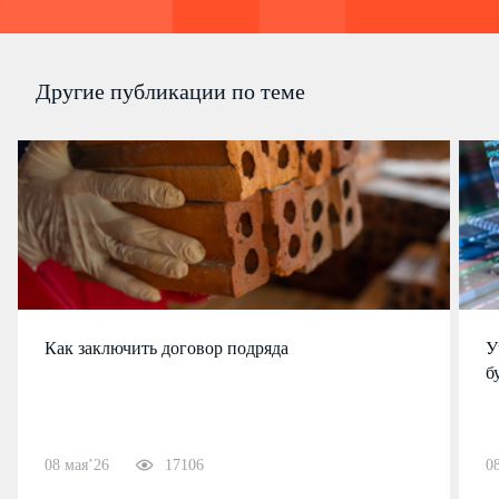
Другие публикации по теме
Как заключить договор подряда
У
б
08 мая’26
17106
0